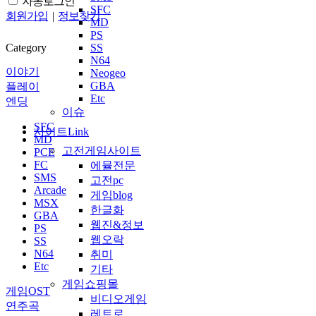
자동로그인
SFC
회원가입
|
정보찾기
MD
PS
Category
SS
N64
이야기
Neogeo
GBA
플레이
Etc
엔딩
이슈
SFC
사이트Link
MD
고전게임사이트
PCE
FC
에뮬전문
SMS
고전pc
Arcade
게임blog
MSX
한글화
GBA
웹진&정보
PS
웹오락
SS
N64
취미
Etc
기타
게임쇼핑몰
게임OST
비디오게임
연주곡
레트로