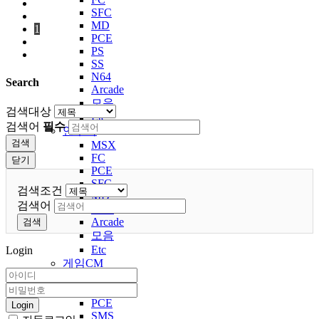
SFC
MD
1
PCE
PS
SS
N64
Search
Arcade
모음
검색대상
Etc
검색어
필수
연주곡
검색
MSX
FC
닫기
PCE
SFC
검색조건
MD
검색어
32bit
Arcade
검색
모음
Etc
Login
게임CM
MSX
FC
PCE
Login
SMS