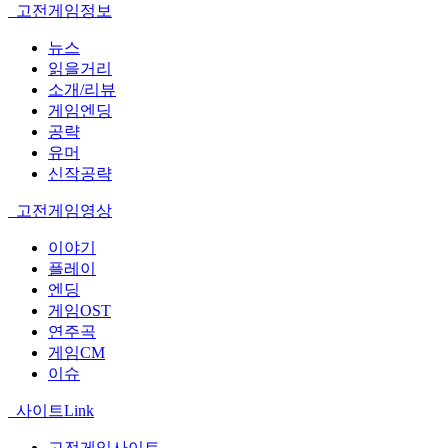
고전게임정보
뉴스
읽을거리
소개/리뷰
게임엔딩
공략
유머
신작공략
고전게임영상
이야기
플레이
엔딩
게임OST
연주곡
게임CM
이슈
사이트Link
고전게임사이트