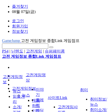
즐겨찾기
08월 07일(금)
로그인
회원가입
정보찾기
GameJump
고전 게임정보 종합Link 게임점프
PS4
|
닌텐도
|
고전게임
|
슈퍼패미콤
고전 게임정보 종합Link 게임점프
고전게임영
고전게임정
상
보
고전게임정보
이야
취미
뉴스
기
뉴스
읽을거
사이트Link
취미정보/
플레
게임
리
뉴스
이
하드
소개/
고전게임사
취미소개/
엔딩
기타