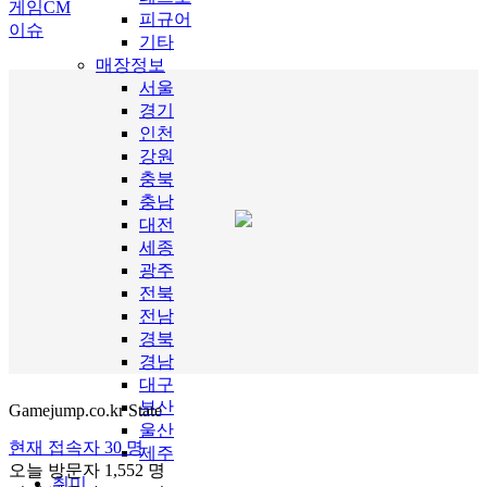
게임CM
피규어
이슈
기타
매장정보
서울
경기
인천
강원
충북
충남
대전
세종
광주
전북
전남
경북
경남
대구
부산
Gamejump.co.kr State
울산
현재 접속자
30 명
제주
오늘 방문자
1,552 명
취미