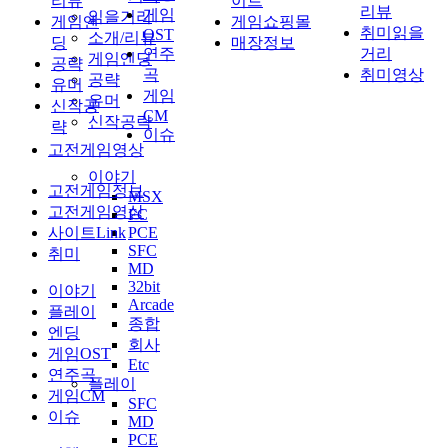
리뷰
이트
리뷰
게임
읽을거리
게임엔
게임쇼핑몰
취미읽을
OST
소개/리뷰
딩
매장정보
연주
거리
게임엔딩
공략
곡
취미영상
공략
유머
게임
유머
신작공
CM
신작공략
략
이슈
고전게임영상
이야기
고전게임정보
MSX
고전게임영상
FC
사이트Link
PCE
SFC
취미
MD
32bit
이야기
Arcade
플레이
종합
엔딩
회사
게임OST
Etc
연주곡
플레이
게임CM
SFC
이슈
MD
PCE