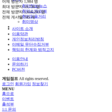
어제 방문자
1,984 명
취미정보/뉴스
최대 방문자
19,736 명
취미소개/리뷰
전체 방문자
1,616,203 명
취미읽을거리
전체 게시물
745 개
취미영상
사이트 소개
이용약관
개인정보처리방침
이메일 무단수집거부
책임의 한계와 법적고지
이용안내
문의하기
PC버전
게임점프
All rights reserved.
로그인
회원가입
정보찾기
MENU
홈으로
이벤트
출석부
1:1 문의