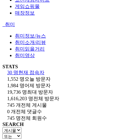
게임쇼핑몰
매장정보
취미
취미정보/뉴스
취미소개/리뷰
취미읽을거리
취미영상
STATS
30 명
현재 접속자
1,552 명
오늘 방문자
1,984 명
어제 방문자
19,736 명
최대 방문자
1,616,203 명
전체 방문자
745 개
전체 게시물
0 개
전체 댓글수
745 명
전체 회원수
SEARCH