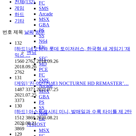
전체(132)
FC
게임
SMS
Arcade
하드
MSX
기타
GBA
PS
번호
제목
날짜
방문
SS
N64
132
Etc
[하드] 네오팀과 롯데 토이저러스, 한국형 새 게임기 '재
엔딩
믹스 …
SFC
1560
2762
2018.09.26
MD
2018.09.26
PCE
2762
FC
131
SMS
[게임] '진·여신전생3 NOCTURNE HD REMASTER’…
Arcade
1487
3373
2021.07.25
MSX
2021.07.25
GBA
3373
PS
130
SS
[하드] 아스트로시티 미니, 발매일과 수록 타이틀 제 2탄
N64
1512
3869
2020.08.21
Etc
2020.08.21
게임OST
3869
MSX
129
FC