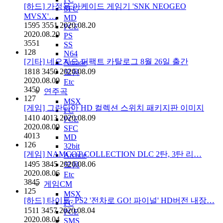
[하드] 가정용 아케이드 게임기 'SNK NEOGEO
SFC
MVSX'…
MD
1595
3551
2020.08.20
PCE
2020.08.20
PS
3551
SS
128
N64
[기타] 네오지오 퍼팩트 카탈로그 8월 26일 출간
Arcade
1818
3450
2020.08.09
모음
2020.08.09
Etc
3450
연주곡
127
MSX
[게임] 그란디아 HD 컬렉션 스위치 패키지판 이미지
FC
1410
4013
2020.08.09
PCE
2020.08.09
SFC
4013
MD
126
32bit
[게임] NAMCOT COLLECTION DLC 2탄, 3탄 리…
Arcade
1495
3845
2020.08.06
모음
2020.08.06
Etc
3845
게임CM
125
MSX
[하드] 타이토, PS2 '전차로 GO! 파이널' HD버전 내장…
FC
1511
3457
2020.08.04
PCE
2020.08.04
SMS