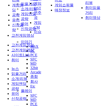
리뷰
이트
리뷰
게임
읽을거리
게임엔
게임쇼핑몰
취미읽을
OST
소개/리뷰
딩
매장정보
연주
거리
게임엔딩
공략
곡
취미영상
공략
유머
게임
유머
신작공
CM
신작공략
략
이슈
고전게임영상
이야기
고전게임정보
MSX
고전게임영상
FC
사이트Link
PCE
SFC
취미
MD
32bit
뉴스
Arcade
읽을거리
종합
소개/리뷰
회사
게임엔딩
Etc
공략
플레이
유머
SFC
신작공략
MD
PCE