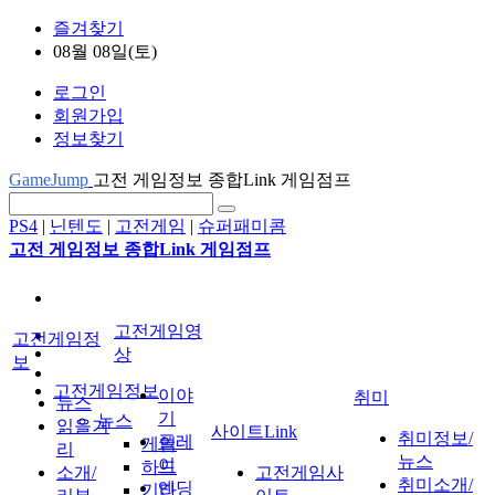
즐겨찾기
08월 08일(토)
로그인
회원가입
정보찾기
GameJump
고전 게임정보 종합Link 게임점프
PS4
|
닌텐도
|
고전게임
|
슈퍼패미콤
고전 게임정보 종합Link 게임점프
고전게임영
고전게임정
상
보
고전게임정보
이야
취미
뉴스
기
뉴스
읽을거
사이트Link
취미정보/
플레
게임
리
뉴스
이
하드
소개/
고전게임사
취미소개/
엔딩
기타