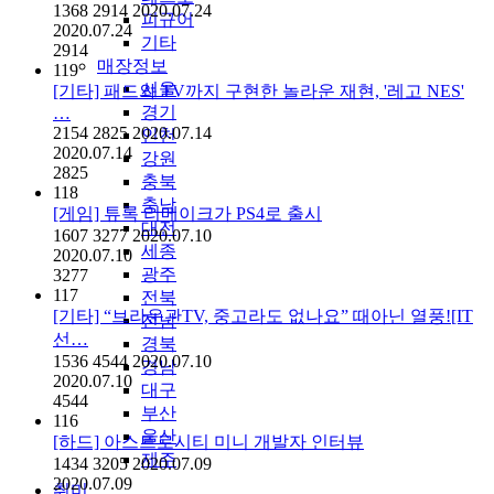
1368
2914
2020.07.24
피규어
2020.07.24
기타
2914
매장정보
119
서울
[기타] 패드와 TV까지 구현한 놀라운 재현, '레고 NES'
경기
…
2154
2825
2020.07.14
인천
2020.07.14
강원
2825
충북
118
충남
[게임] 튜록 리메이크가 PS4로 출시
대전
1607
3277
2020.07.10
세종
2020.07.10
광주
3277
117
전북
[기타] “브라운관TV, 중고라도 없나요” 때아닌 열풍![IT
전남
선…
경북
1536
4544
2020.07.10
경남
2020.07.10
대구
4544
부산
116
울산
[하드] 아스트로시티 미니 개발자 인터뷰
제주
1434
3205
2020.07.09
2020.07.09
취미