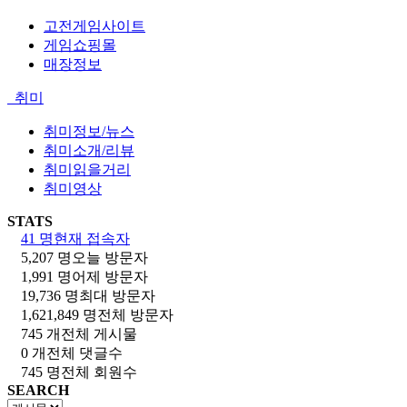
고전게임사이트
게임쇼핑몰
매장정보
취미
취미정보/뉴스
취미소개/리뷰
취미읽을거리
취미영상
STATS
41 명
현재 접속자
5,207 명
오늘 방문자
1,991 명
어제 방문자
19,736 명
최대 방문자
1,621,849 명
전체 방문자
745 개
전체 게시물
0 개
전체 댓글수
745 명
전체 회원수
SEARCH