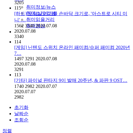
3205
취미정보/뉴스
115
취미소개/리뷰
[하드] 오락실 기기를 손바닥 크기로, '아스트로 시티 미
취미읽을거리
니' …
1562
3340
취미영상
2020.07.08
2020.07.08
3340
114
[게임] 닌텐도 스위치 온라인 패미컴/슈퍼 패미컴 2020년
7…
1497
3291
2020.07.08
2020.07.08
3291
113
[기타] 파이널 판타지 9이 발매 20주년, & 파판 9 OST…
1740
2982
2020.07.07
2020.07.07
2982
초기화
날짜순
조회순
정렬