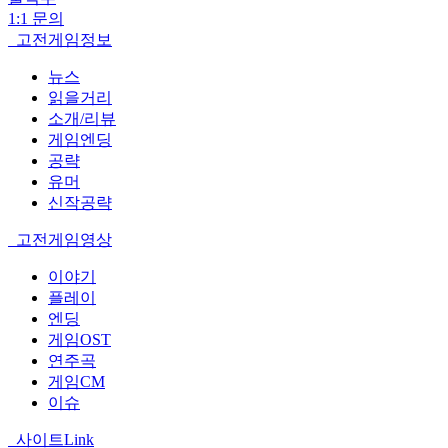
1:1 문의
고전게임정보
뉴스
읽을거리
소개/리뷰
게임엔딩
공략
유머
신작공략
고전게임영상
이야기
플레이
엔딩
게임OST
연주곡
게임CM
이슈
사이트Link