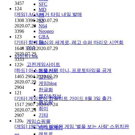
3457
SFC
124
MD
[게임] ACA 버거 타임 내일 발매
PS
1308
3396
2020.07.29
SS
2020.07.29
N64
3396
Neogeo
123
GBA
Etc
[기타] 함께 동심의 세계로, 레고 슈퍼 마리오 시연회
이슈
1648
3333
2020.07.29
2020.07.29
사이트Link
3333
고전게임사이트
122
[하드] 아스트로 시티 미니, 프로토타입을 공개
에뮬전문
1465
2904
2020.07.29
고전pc
2020.07.29
게임blog
2904
한글화
121
웹진&정보
[기타] 게임보이 컴플리트 가이드 8월 3일 출간
웹오락
1517
2907
2020.07.24
취미
2020.07.24
기타
2907
120
게임쇼핑몰
[게임] 1987년에 발매된 게임 '별을 보는 사람' 스위치판
비디오게임
…
레트로