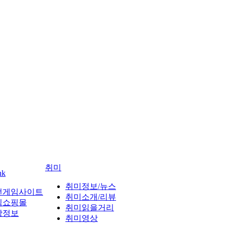
취미
k
취미정보/뉴스
전게임사이트
취미소개/리뷰
임쇼핑몰
취미읽을거리
장정보
취미영상