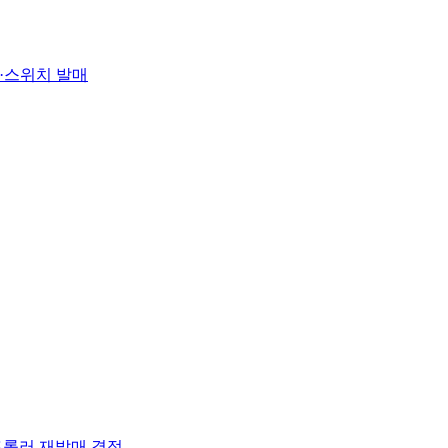
BO·스위치 발매
 컨트롤러 재발매 결정