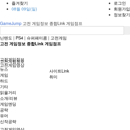
즐겨찾기
로그인
08월 09일(일)
회원가입
정보찾기
GameJump
고전 게임정보 종합Link 게임점프
닌텐도
|
PS4
|
슈퍼패미콤
|
고전게임
고전 게임정보 종합Link 게임점프
고전게임정보
고전게임정보
고전게임영상
뉴스
사이트Link
게임
취미
하드
기타
읽을거리
소개/리뷰
게임엔딩
공략
유머
신작공략
고전게임영상