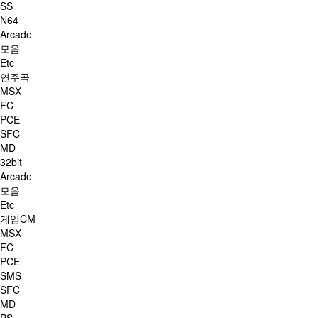
SS
N64
Arcade
모음
Etc
연주곡
MSX
FC
PCE
SFC
MD
32bit
Arcade
모음
Etc
게임CM
MSX
FC
PCE
SMS
SFC
MD