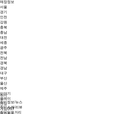
매장정보
서울
경기
인천
강원
충북
충남
대전
세종
광주
전북
전남
경북
경남
대구
부산
울산
제주
이야기
취미
플레이
취미정보/뉴스
엔딩
취미소개/리뷰
게임OST
취미읽을거리
연주곡