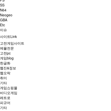
PS
SS
N64
Neogeo
GBA
Etc
이슈
사이트Link
고전게임사이트
에뮬전문
고전pc
게임blog
한글화
웹진&정보
웹오락
취미
기타
게임쇼핑몰
비디오게임
레트로
피규어
기타