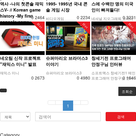
역사 -나의 첫콘솔 재믹
1995- 1995년 국내 콘
스에 수백만 명의 미국
스V- // Korean game
솔 게임 시장
인이 빠져들다!
history -My first
0
2464
0
2234
0
3231
비디오게임
네셔널 지오그래픽 코리아 -
console game
소련이 개발한 테트리스에
Hot
Hot
Hot
Zemmix V-
수백만 명의 미국인이 빠져
들다!
재믹스,msx
네오팀 신작 프로젝트
슈퍼마리오 브라더스3
창세기전 프로그래머
"재믹스 미니" 발표
이야기
안정구님 인터뷰
재믹스 미니
슈퍼마리오 브라더스3
소프트맥스 창세기전1 메인
0
2673
0
4980
0
1646
프로그래머 안정구님 인터
뷰
조회순
1
검색
Category