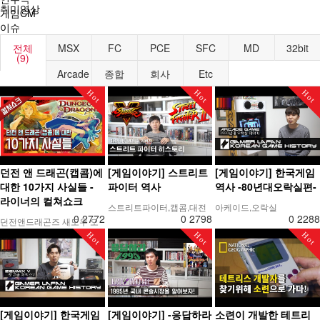
취미영상
게임CM
이슈
전체
MSX
FC
PCE
SFC
MD
32bit
(9)
Arcade
종합
회사
Etc
Hot
Hot
Hot
던전 앤 드래곤(캡콤)에
[게임이야기] 스트리트
[게임이야기] 한국게임
대한 10가지 사실들 -
파이터 역사
역사 -80년대오락실편-
라이너의 컬쳐쇼크
스트리트파이터,캡콤,대전
아케이드,오락실
0
2772
0
2798
0
2288
던전앤드래곤즈 새도우 오
버 미스타라
Hot
Hot
Hot
[게임이야기] 한국게임
[게임이야기] -응답하라
소련이 개발한 테트리