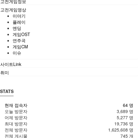
고전게임정보
고전게임영상
이야기
플레이
엔딩
게임OST
연주곡
게임CM
이슈
사이트Link
취미
STATS
현재 접속자
64 명
오늘 방문자
3,689 명
어제 방문자
5,277 명
최대 방문자
19,736 명
전체 방문자
1,625,608 명
전체 게시물
745 개