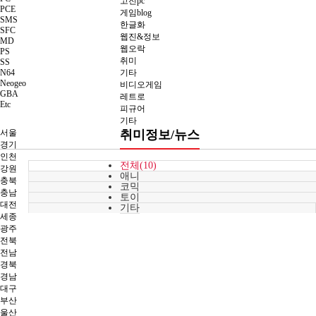
고전pc
PCE
게임blog
SMS
한글화
SFC
웹진&정보
MD
웹오락
PS
취미
SS
N64
기타
Neogeo
비디오게임
GBA
레트로
Etc
피규어
기타
서울
취미정보/뉴스
경기
인천
전체(10)
강원
애니
충북
코믹
충남
토이
대전
기타
세종
광주
전북
전남
경북
경남
대구
부산
울산