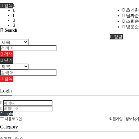
검색
초기화
1
날짜순
조회순
방문순
Search
정렬
검색
닫기
검색
Login
Login
자동로그인
회원가입
|
정보찾기
Category
취미정보/뉴스