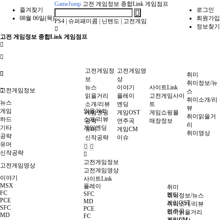
GameJump
고전 게임정보 종합Link 게임점프
즐겨찾기
로그인
08월 06일(목)
회원가입
PS4
|
슈퍼패미콤
|
닌텐도
|
고전게임
정보찾기
고전 게임정보 종합Link 게임점프
고전게임정
고전게임영
취미
보
상
취미정보/뉴
뉴스
이야기
사이트Link
고전게임정보
스
읽을거리
플레이
고전게임사이
취미소개/리
뉴스
소개/리뷰
엔딩
트
뷰
게임
읽을거리
게임엔딩
게임OST
게임쇼핑몰
취미읽을거
하드
소개/리뷰
공략
연주곡
매장정보
리
기타
게임엔딩
유머
게임CM
취미영상
공략
신작공략
이슈
유머
신작공략
고전게임정보
고전게임영상
고전게임영상
이야기
사이트Link
MSX
플레이
취미
FC
SFC
엔딩
취미정보/뉴스
PCE
MD
게임OST
취미소개/리뷰
SFC
PCE
연주곡
취미읽을거리
MD
FC
게임CM