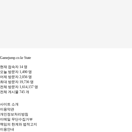
Gamejump.co.kr State
현재 접속자
14 명
오늘 방문자
1,490 명
어제 방문자
2,056 명
최대 방문자
19,736 명
전체 방문자
1,614,157 명
전체 게시물
745 개
사이트 소개
이용약관
개인정보처리방침
이메일 무단수집거부
책임의 한계와 법적고지
이용안내