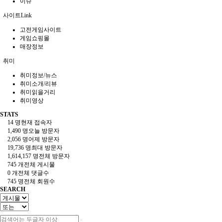
이슈
사이트Link
고전게임사이트
게임쇼핑몰
매장정보
취미
취미정보/뉴스
취미소개/리뷰
취미읽을거리
취미영상
STATS
14 명
현재 접속자
1,490 명
오늘 방문자
2,056 명
어제 방문자
19,736 명
최대 방문자
1,614,157 명
전체 방문자
745 개
전체 게시물
0 개
전체 댓글수
745 명
전체 회원수
SEARCH