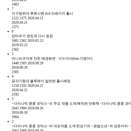
2020.04.07
2403
7
지구방위대 후뢰시맨 dvd 리패키지 출시
1222
2375
2020.04.21
2020.04.21
2375
6
캉타우가 깡있게 다시 등장
1681
2362
2019.05.23
2019.05.23
2362
5
미니피규어로 만든 배경화면 - 이누야샤(feat.가영아!)
1449
2305
2018.09.29
2018.09.29
2305
4
공각기동대 블루레이 일반판 출시예정
1254
2192
2020.04.21
2020.04.21
2192
3
<다이나믹 콩콩 코믹스>의 주요 작품 소개/해적판 만화책 <다이나믹 콩콩 코
2043
1994
2018.09.26
2018.09.26
1994
2
<다이나믹 콩콩 코믹스>의 대표작품 소개/전성기의 <권법소년>과 성운아의 
1664
1988
2018.09.26