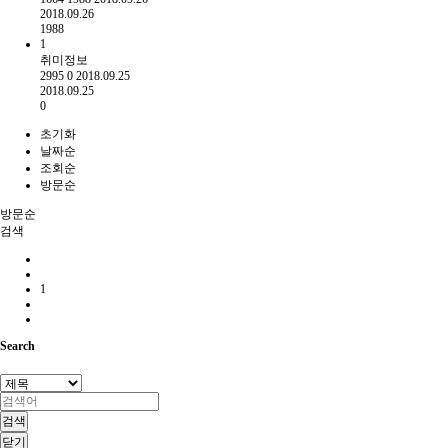
2018.09.26
1988
1
취미정보
2995
0
2018.09.25
2018.09.25
0
초기화
날짜순
조회순
방문순
방문순
검색
1
Search
검색
닫기