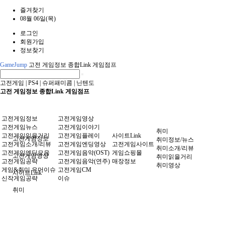
즐겨찾기
08월 06일(목)
로그인
회원가입
정보찾기
GameJump
고전 게임정보 종합Link 게임점프
고전게임
|
PS4
|
슈퍼패미콤
|
닌텐도
고전 게임정보 종합Link 게임점프
고전게임정보
고전게임영상
고전게임뉴스
고전게임이야기
취미
고전게임읽을거리
고전게임플레이
사이트Link
고전게임정보
취미정보/뉴스
고전게임소개/리뷰
고전게임엔딩영상
고전게임사이트
취미소개/리뷰
고전게임엔딩모음
고전게임음악(OST)
게임쇼핑몰
고전게임영상
취미읽을거리
고전게임공략
고전게임음악(연주)
매장정보
취미영상
게임&취미 유머이슈
고전게임CM
사이트Link
신작게임공략
이슈
취미