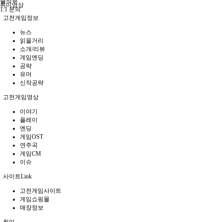
출석부
취미영상
1:1 문의
고전게임정보
뉴스
읽을거리
소개/리뷰
게임엔딩
공략
유머
신작공략
고전게임영상
이야기
플레이
엔딩
게임OST
연주곡
게임CM
이슈
사이트Link
고전게임사이트
게임쇼핑몰
매장정보