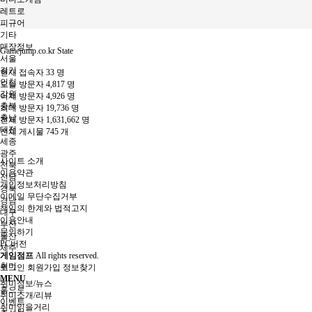
레트로
피규어
기타
매장정보
Gamejump.co.kr State
서울
경기
현재 접속자
33 명
인천
오늘 방문자
4,817 명
강원
어제 방문자
4,926 명
충북
최대 방문자
19,736 명
충남
전체 방문자
1,631,662 명
대전
전체 게시물
745 개
세종
광주
사이트 소개
전북
이용약관
전남
개인정보처리방침
경북
이메일 무단수집거부
경남
책임의 한계와 법적고지
대구
이용안내
부산
문의하기
울산
PC버전
제주
게임점프
All rights reserved.
취미
로그인
회원가입
정보찾기
MENU
취미정보/뉴스
홈으로
취미소개/리뷰
이벤트
취미읽을거리