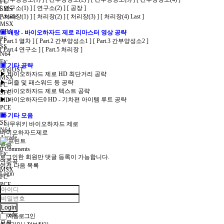
FC
[ 연구소(1) ]
[ 연구소(2) ]
[ 공장 ]
SMS
Arcade
[ 처리장(1) ]
[ 처리장(2) ]
[ 처리장(3) ]
[ 처리장(4) Last ]
MSX
GBA
▣ 애랑 - 바이오하자드 제로 리마스터 영상 공략
PS
[ Part.1 열차 ]
[ Part.2 간부양성소1 ]
[ Part.3 간부양성소2 ]
SS
[ Part.4 연구소 ]
[ Part.5 처리장 ]
N64
Etc
▣ 기타 공략
게임OST
▶ 바이오하자드 제로 HD 최단거리 공략
MSX
▶ 퍼즐 및 패스워드 등 공략
FC
▶ 바이오하자드 제로 텍스트 공략
SFC
▶ 바이오하자드0 HD - 기차편 아이템 루트 공략
MD
PCE
PS
▣ 기타 모음
SS
- 나무위키 바이오하자드 제로
N64
바이오하자드제로
Arcade
모음
0
Comments
Etc
로그인한 회원만 댓글 등록이 가능합니다.
연주곡
이전
다음
목록
MSX
Login
FC
PCE
SFC
MD
32bit
Login
Arcade
자동로그인
모음