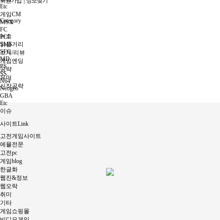
회원가입
|
정보찾기
Etc
게임CM
Category
MSX
FC
뉴스
PCE
SMS
읽을거리
SFC
소개/리뷰
MD
게임엔딩
PS
공략
SS
유머
N64
신작공략
Neogeo
GBA
Etc
이슈
사이트Link
고전게임사이트
에뮬전문
고전pc
게임blog
한글화
웹진&정보
웹오락
취미
기타
게임쇼핑몰
비디오게임