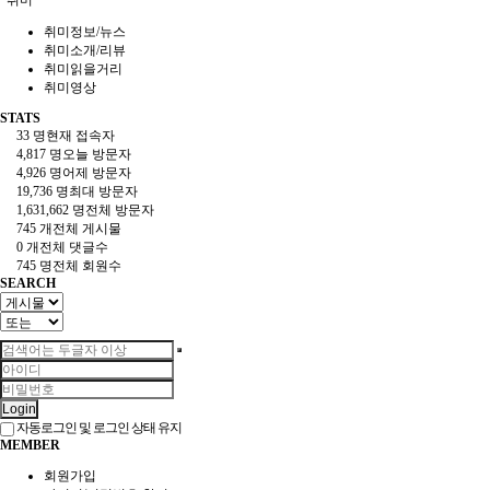
취미
취미정보/뉴스
취미소개/리뷰
취미읽을거리
취미영상
STATS
33 명
현재 접속자
4,817 명
오늘 방문자
4,926 명
어제 방문자
19,736 명
최대 방문자
1,631,662 명
전체 방문자
745 개
전체 게시물
0 개
전체 댓글수
745 명
전체 회원수
SEARCH
Login
자동로그인 및 로그인 상태 유지
MEMBER
회원가입