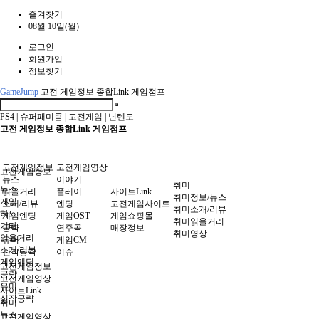
즐겨찾기
08월 10일(월)
로그인
회원가입
정보찾기
GameJump
고전 게임정보 종합Link 게임점프
PS4
|
슈퍼패미콤
|
고전게임
|
닌텐도
고전 게임정보 종합Link 게임점프
고전게임정보
고전게임영상
고전게임정보
뉴스
이야기
취미
뉴스
읽을거리
플레이
사이트Link
취미정보/뉴스
게임
소개/리뷰
엔딩
고전게임사이트
취미소개/리뷰
하드
게임엔딩
게임OST
게임쇼핑몰
취미읽을거리
기타
공략
연주곡
매장정보
취미영상
읽을거리
유머
게임CM
소개/리뷰
신작공략
이슈
게임엔딩
고전게임정보
공략
고전게임영상
유머
사이트Link
신작공략
취미
뉴스
고전게임영상