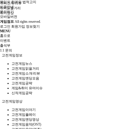
책임의 한계와 법적고지
취미소개/리뷰
이용안내
취미읽을거리
문의하기
취미영상
모바일버전
게임점프
All rights reserved.
로그인
회원가입
정보찾기
MENU
홈으로
이벤트
출석부
1:1 문의
고전게임정보
고전게임뉴스
고전게임읽을거리
고전게임소개/리뷰
고전게임엔딩모음
고전게임공략
게임&취미 유머이슈
신작게임공략
고전게임영상
고전게임이야기
고전게임플레이
고전게임엔딩영상
고전게임음악(OST)