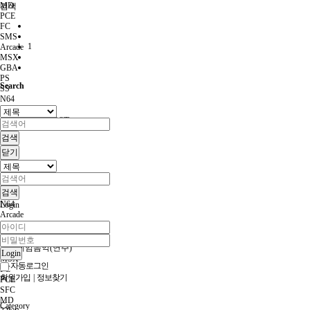
MD
검색
PCE
FC
SMS
1
Arcade
MSX
GBA
PS
Search
SS
N64
Etc
고전게임음악(OST)
MSX
검색
FC
SFC
닫기
MD
PCE
PS
검색
SS
N64
Login
Arcade
모음
Etc
고전게임음악(연주)
Login
MSX
자동로그인
FC
회원가입
|
정보찾기
PCE
SFC
MD
Category