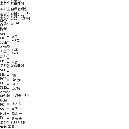
신작게임공략
고전게임플레이
고전게임엔딩영상
고전게임영상
고전게임음악(OST)
고전게임이야기
고전게임음악(연주)
MSX
고전게임CM
FC
이슈
PCE
SFC
전체
MD
MSX
32bit
FC
Arcade
PCE
종합
SMS
회사
SFC
Etc
MD
고전게임플레이
PS
SFC
SS
MD
N64
PCE
Neogeo
FC
GBA
SMS
Etc(0)
Arcade
게시물이 없습니다.
MSX
GBA
초기화
PS
날짜순
SS
N64
조회순
Etc
방문순
고전게임엔딩영상
정렬
목록
SFC