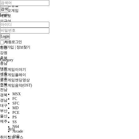
기타
게임쇼핑몰
검색
비디오게임
Login
레트로
피규어
기타
매장정보
Login
서울
자동로그인
경기
회원가입
|
정보찾기
인천
강원
충북
Category
충남
대전
고전게임이야기
세종
고전게임플레이
광주
고전게임엔딩영상
전북
고전게임음악(OST)
전남
MSX
경북
FC
경남
SFC
대구
MD
부산
PCE
울산
PS
제주
SS
N64
취미
Arcade
모음
취미정보/뉴스