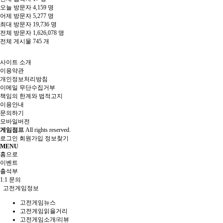
오늘 방문자
4,159 명
어제 방문자
5,277 명
최대 방문자
19,736 명
전체 방문자
1,626,078 명
전체 게시물
745 개
사이트 소개
이용약관
개인정보처리방침
이메일 무단수집거부
책임의 한계와 법적고지
이용안내
문의하기
모바일버전
게임점프
All rights reserved.
로그인
회원가입
정보찾기
MENU
홈으로
이벤트
출석부
1:1 문의
고전게임정보
고전게임뉴스
고전게임읽을거리
고전게임소개/리뷰