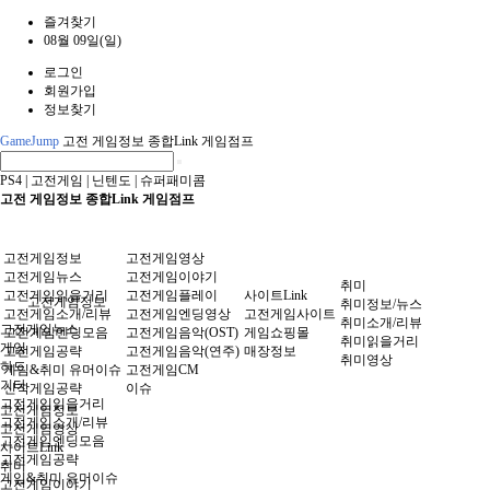
즐겨찾기
08월 09일(일)
로그인
회원가입
정보찾기
GameJump
고전 게임정보 종합Link 게임점프
PS4
|
고전게임
|
닌텐도
|
슈퍼패미콤
고전 게임정보 종합Link 게임점프
고전게임정보
고전게임영상
고전게임뉴스
고전게임이야기
취미
고전게임읽을거리
고전게임플레이
사이트Link
고전게임정보
취미정보/뉴스
고전게임소개/리뷰
고전게임엔딩영상
고전게임사이트
취미소개/리뷰
고전게임뉴스
고전게임엔딩모음
고전게임음악(OST)
게임쇼핑몰
취미읽을거리
게임
고전게임공략
고전게임음악(연주)
매장정보
취미영상
하드
게임&취미 유머이슈
고전게임CM
기타
신작게임공략
이슈
고전게임읽을거리
고전게임정보
고전게임소개/리뷰
고전게임영상
고전게임엔딩모음
사이트Link
고전게임공략
취미
게임&취미 유머이슈
고전게임이야기