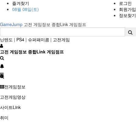
즐겨찾기
로그인
08월 08일(토)
회원가입
정보찾기
GameJump
고전 게임정보 종합Link 게임점프
닌텐도
|
PS4
|
슈퍼패미콤
|
고전게임
고전 게임정보 종합Link 게임점프
고전게임정보
고전게임영상
사이트Link
취미