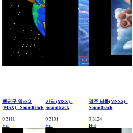
펭귄군 워즈２
가딕 (MSX) -
격주 냥클(MSX2) -
(MSX) - Soundtrack
Soundtrack
Soundtrack
0
3111
0
3101
0
3124
Hot
Hot
Hot