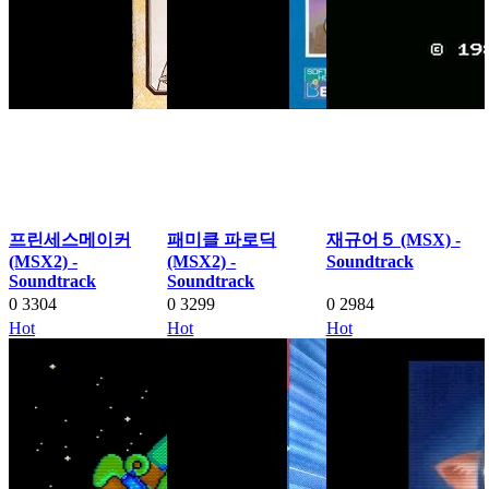
프린세스메이커
패미클 파로딕
재규어５ (MSX) -
(MSX2) -
(MSX2) -
Soundtrack
Soundtrack
Soundtrack
0
3304
0
3299
0
2984
Hot
Hot
Hot