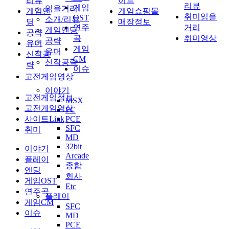
리뷰
이트
리뷰
게임
읽을거리
게임엔
게임쇼핑몰
취미읽을
OST
소개/리뷰
딩
매장정보
연주
거리
게임엔딩
공략
곡
취미영상
공략
유머
게임
유머
신작공
CM
신작공략
략
이슈
고전게임영상
이야기
고전게임정보
MSX
고전게임영상
FC
사이트Link
PCE
SFC
취미
MD
32bit
이야기
Arcade
플레이
종합
엔딩
회사
게임OST
Etc
연주곡
플레이
게임CM
SFC
이슈
MD
PCE