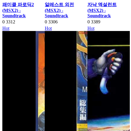
패미클 파로딕2
알레스트 외전
자낙 엑설런트
(MSX2) -
(MSX2) -
(MSX2) -
Soundtrack
Soundtrack
Soundtrack
0
3312
0
3306
0
3389
Hot
Hot
Hot