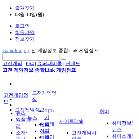
즐겨찾기
08월 10일(월)
로그인
회원가입
정보찾기
GameJump
고전 게임정보 종합Link 게임점프
고전게임
|
PS4
|
슈퍼패미콤
|
닌텐도
고전 게임정보 종합Link 게임점프
고전게임영
고전게임정
상
보
고전게임정보
이야
취미
뉴스
기
뉴스
읽을거
사이트Link
취미정보/
플레
게임
리
뉴스
이
하드
소개/
고전게임사
취미소개/
엔딩
기타