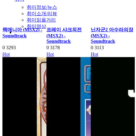
취미정보/뉴스
취미소개/리뷰
취미읽을거리
취미영상
팩매니아 (MSX2) -
프레이 샤크외전
닌자군2 아수라의장
Soundtrack
(MSX2) -
(MSX2) -
Soundtrack
Soundtrack
0
3293
0
3178
0
3113
Hot
Hot
Hot