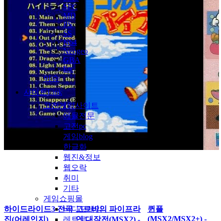
SFC
MD
PS
SS
N64
Neogeo
GBA
Etc
이슈
사이트Link
고전게임사이트
에뮬전문
고전pc
게임blog
한글화
웹진&정보
웹오락
취미
기타
게임쇼핑몰
하이드라이드3 전곡
고르비의 파이프라
퀸플
비디오게임
(MSX2/MSX2+) -
집(어레인지)
인 대작전(MSX2) -
레트로