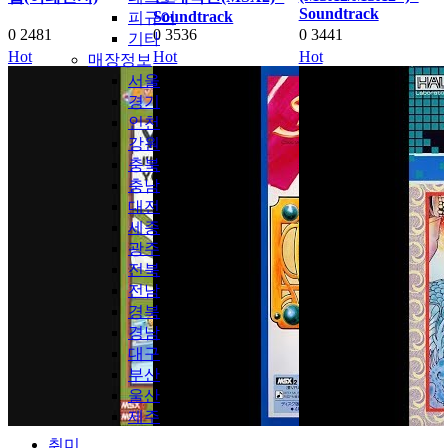
Soundtrack
Soundtrack
피규어
0
2481
0
3536
0
3441
기타
Hot
Hot
Hot
매장정보
서울
경기
인천
강원
충북
충남
대전
세종
광주
전북
전남
경북
경남
대구
부산
울산
제주
취미