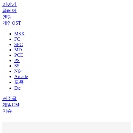
이야기
플레이
엔딩
게임OST
MSX
FC
SFC
MD
PCE
PS
SS
N64
Arcade
모음
Etc
연주곡
게임CM
이슈