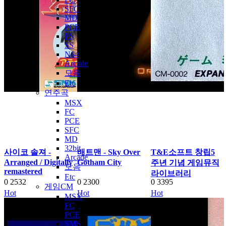
SFC
MD
PCE
PS
SS
N64
Arcade
모음
Etc
연주곡
MSX
FC
PCE
SFC
MD
32bit
사이코 솔져 -
배트맨 - Sky Over
T&E소프트 창립5
Arcade
Arranged / Digitally
Gotham City
주년 기념 게임뮤직
모음
remastered
라이브러리
Etc
0
2532
0
2300
0
3395
게임CM
Hot
Hot
Hot
MSX
FC
PCE
SMS