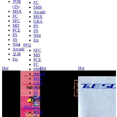
전체
FC
(35)
SMS
MSX
Arcade
FC
MSX
SFC
GBA
MD
PS
PCE
SS
PS
N64
SS
Etc
N64
엔딩
Arcade
SFC
모음
MD
Etc
PCE
FC
Hot
Hot
Hot
SMS
Arcade
MSX
GBA
PS
SS
N64
Etc
게임OST
MSX
FC