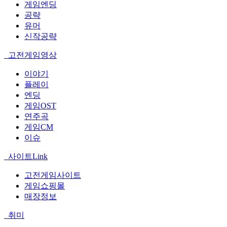
게임엔딩
공략
유머
신작공략
고전게임영상
이야기
플레이
엔딩
게임OST
연주곡
게임CM
이슈
사이트Link
고전게임사이트
게임쇼핑몰
매장정보
취미