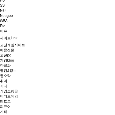
PS
SS
N64
Neogeo
GBA
Etc
이슈
사이트Link
고전게임사이트
에뮬전문
고전pc
게임blog
한글화
웹진&정보
웹오락
취미
기타
게임쇼핑몰
비디오게임
레트로
피규어
기타