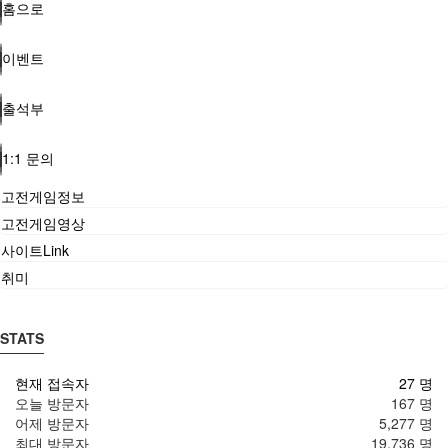
홈으로
이벤트
출석부
1:1 문의
고전게임정보
고전게임영상
사이트Link
취미
STATS
현재 접속자
27 명
오늘 방문자
167 명
어제 방문자
5,277 명
최대 방문자
19,736 명