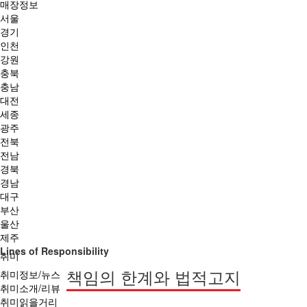
매장정보
서울
경기
인천
강원
충북
충남
대전
세종
광주
전북
전남
경북
경남
대구
부산
울산
제주
Lines of Responsibility
취미
책임의 한계와 법적고지
취미정보/뉴스
취미소개/리뷰
취미읽을거리