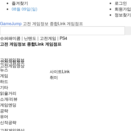
즐겨찾기
로그인
08월 09일(일)
회원가입
정보찾기
GameJump
고전 게임정보 종합Link 게임점프
슈퍼패미콤
|
닌텐도
|
고전게임
|
PS4
고전 게임정보 종합Link 게임점프
고전게임정보
고전게임정보
고전게임영상
뉴스
사이트Link
게임
취미
하드
기타
읽을거리
소개/리뷰
게임엔딩
공략
유머
신작공략
고전게임영상