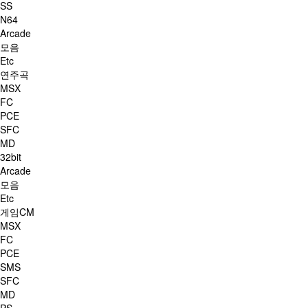
SS
N64
Arcade
모음
Etc
연주곡
MSX
FC
PCE
SFC
MD
32bit
Arcade
모음
Etc
게임CM
MSX
FC
PCE
SMS
SFC
MD