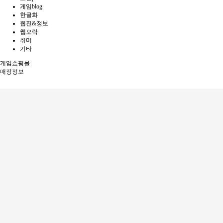
게임blog
한글화
웹진&정보
웹오락
취미
기타
게임쇼핑몰
매장정보