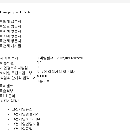
Gamejump.co.kr State
현재 접속자
오늘 방문자
어제 방문자
최대 방문자
전체 방문자
전체 게시물
사이트 소개
게임점프
All rights reserved.
이용약관
개인정보처리방침
로그인
회원가입
정보찾기
이메일 무단수집거부
MENU
책임의 한계와 법적고지
홈으로
이벤트
출석부
1:1 문의
고전게임정보
고전게임뉴스
고전게임읽을거리
고전게임소개/리뷰
고전게임엔딩모음
고전게임공략