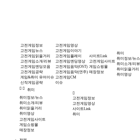
고전게임정보
고전게임영상
고전게임뉴스
고전게임이야기
취미
고전게임읽을거리
고전게임플레이
사이트Link
취미정보/뉴스
고전게임소개/리뷰
고전게임엔딩영상
고전게임사이트
취미소개/리뷰
고전게임엔딩모음
고전게임음악(OST)
게임쇼핑몰
취미읽을거리
고전게임공략
고전게임음악(연주)
매장정보
취미영상
게임&취미 유머이슈
고전게임CM
신작게임공략
이슈
취미
취미정보/뉴스
고전게임정보
취미소개/리뷰
고전게임영상
취미읽을거리
사이트Link
취미영상
취미
고전게임사이트
게임쇼핑몰
매장정보