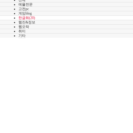
전체
에뮬전문
고전pc
게임blog
한글화(20)
웹진&정보
웹오락
취미
기타