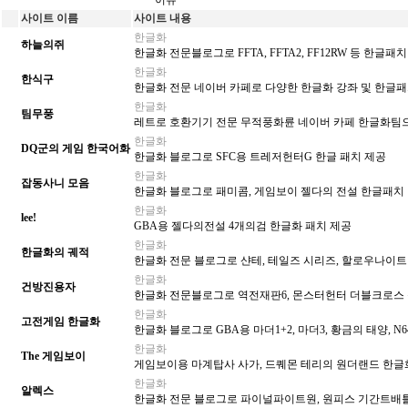
이슈
사이트 이름
사이트 내용
한글화
하늘의쥐
한글화 전문블로그로 FFTA, FFTA2, FF12RW 등 한글패
한글화
한식구
한글화 전문 네이버 카페로 다양한 한글화 강좌 및 한글패
한글화
팀무풍
레트로 호환기기 전문 무적풍화륜 네이버 카페 한글화팀으
한글화
DQ군의 게임 한국어화
한글화 블로그로 SFC용 트레저헌터G 한글 패치 제공
한글화
잡동사니 모음
한글화 블로그로 패미콤, 게임보이 젤다의 전설 한글패치 
한글화
lee!
GBA용 젤다의전설 4개의검 한글화 패치 제공
한글화
한글화의 궤적
한글화 전문 블로그로 샨테, 테일즈 시리즈, 할로우나이트
한글화
건방진용자
한글화 전문블로그로 역전재판6, 몬스터헌터 더블크로스 
한글화
고전게임 한글화
한글화 블로그로 GBA용 마더1+2, 마더3, 황금의 태양, 
한글화
The 게임보이
게임보이용 마계탑사 사가, 드퀘몬 테리의 원더랜드 한글
한글화
알렉스
한글화 전문 블로그로 파이널파이트원, 원피스 기간트배틀