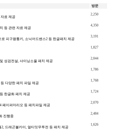
방문
2,250
치 자료 제공
4,350
치 등 관련 자료 제공
3,191
로 피구왕통키, 소닉어드밴스2 등 한글패치 제공
1,827
2,044
및 성검전설, 샤이닝소울 패치 제공
1,786
1,768
 등 다양한 패치 파일 제공
1,724
등 한글화 패치 제공
2,070
N64 페이퍼마리오 등 패치파일 제공
2,484
화 진행중
1,626
2, 드래곤볼카이, 얼티밋무투전 등 패치 제공