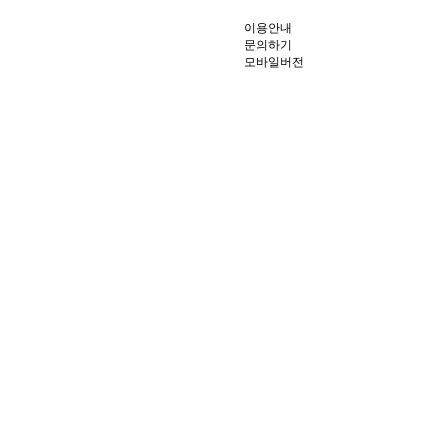
이용안내
문의하기
모바일버전