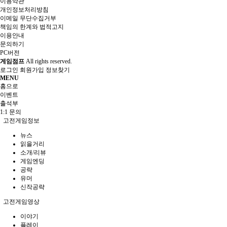
이용약관
개인정보처리방침
이메일 무단수집거부
책임의 한계와 법적고지
이용안내
문의하기
PC버전
게임점프
All rights reserved.
로그인
회원가입
정보찾기
MENU
홈으로
이벤트
출석부
1:1 문의
고전게임정보
뉴스
읽을거리
소개/리뷰
게임엔딩
공략
유머
신작공략
고전게임영상
이야기
플레이