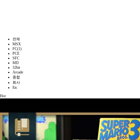
전체
MSX
FC(1)
PCE
SFC
MD
32bit
Arcade
종합
회사
Etc
Hot