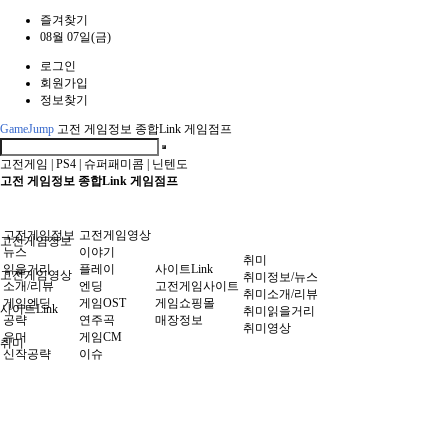
즐겨찾기
08월 07일(금)
로그인
회원가입
정보찾기
GameJump
고전 게임정보 종합Link 게임점프
고전게임
|
PS4
|
슈퍼패미콤
|
닌텐도
고전 게임정보 종합Link 게임점프
고전게임정보
고전게임영상
고전게임정보
뉴스
이야기
취미
읽을거리
플레이
사이트Link
고전게임영상
취미정보/뉴스
소개/리뷰
엔딩
고전게임사이트
취미소개/리뷰
게임엔딩
게임OST
게임쇼핑몰
사이트Link
취미읽을거리
공략
연주곡
매장정보
취미영상
유머
게임CM
취미
신작공략
이슈