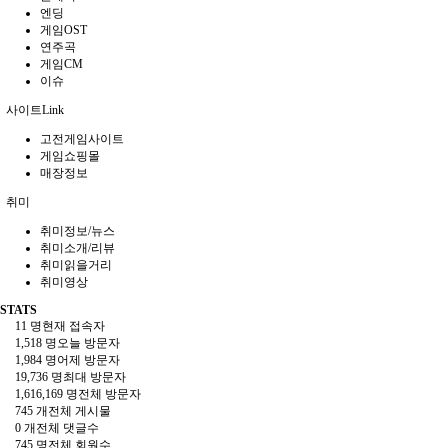
엔딩
게임OST
연주곡
게임CM
이슈
사이트Link
고전게임사이트
게임쇼핑몰
매장정보
취미
취미정보/뉴스
취미소개/리뷰
취미읽을거리
취미영상
STATS
11 명
현재 접속자
1,518 명
오늘 방문자
1,984 명
어제 방문자
19,736 명
최대 방문자
1,616,169 명
전체 방문자
745 개
전체 게시물
0 개
전체 댓글수
745 명
전체 회원수