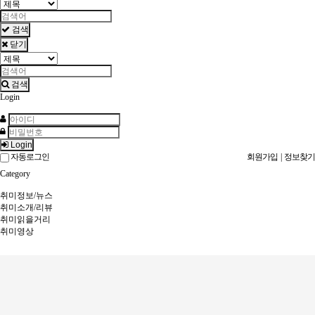
검색
닫기
검색
Login
Login
자동로그인
회원가입
|
정보찾기
Category
취미정보/뉴스
취미소개/리뷰
취미읽을거리
취미영상