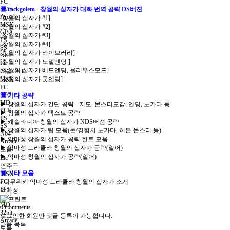
FC
SMS
▣ rockgolem - 창월의 십자가 대화 번역 공략 DS버젼
Arcade
[창월의 십자가 #1]
MSX
[창월의 십자가 #2]
GBA
[창월의 십자가 #3]
PS
[창월의 십자가 #4]
SS
[창월의 십자가 라이브러리]
N64
[창월의 십자가 노멀엔딩 ]
Etc
[창월의 십자가 베드엔딩, 율리우스모드]
게임OST
[창월의 십자가 굿엔딩]
MSX
FC
SFC
▣ 기타 공략
MD
▶ 창월의 십자가 간단 공략 - 지도, 몬스터도감, 엔딩, 노가다 등
PCE
▶ 창월의 십자가 텍스트 공략
PS
▶ 캐슬바니아 창월의 십자가 NDS버젼 공략
SS
▶ 창월의 십자가 팁 모음(돈/경험치 노가다, 히든 몬스터 등)
N64
▶ 악마성 창월의 십자가 공략 힌트 모음
Arcade
▶ 악마성 드라큘라 창월의 십자가 공략(일어)
모음
▶ 악마성 창월의 십자가 공략(일어)
Etc
연주곡
▣ 기타 모음
MSX
FC
- 나무위키 악마성 드라큘라 창월의 십자가 소개
PCE
악마성
SFC
MD
0
Comments
32bit
로그인한 회원만 댓글 등록이 가능합니다.
Arcade
다음
목록
모음