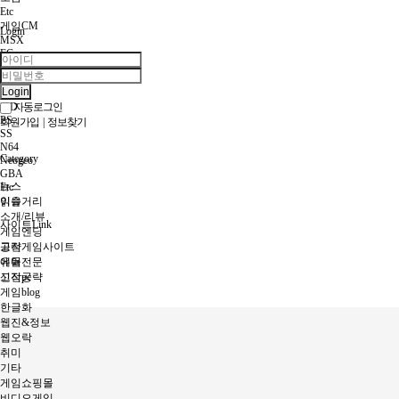
Etc
게임CM
Login
MSX
FC
PCE
SMS
Login
SFC
MD
자동로그인
PS
회원가입
|
정보찾기
SS
N64
Category
Neogeo
GBA
뉴스
Etc
이슈
읽을거리
소개/리뷰
사이트Link
게임엔딩
고전게임사이트
공략
에뮬전문
유머
고전pc
신작공략
게임blog
한글화
웹진&정보
웹오락
취미
기타
게임쇼핑몰
비디오게임