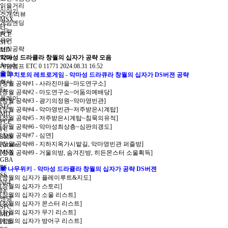
읽을거리
이야기
소개/리뷰
MSX
게임엔딩
FC
공략
PCE
유머
SFC
신작공략
MD
32bit
악마성 드라큘라 창월의 십자가 공략 모음
Arcade
게임점프
ETC
0
11771
2024.08.31 16:52
종합
▣ 쿠치토의 레트로게임 - 악마성 드라큐라 창월의 십자가 DS버젼 공략
회사
[창월 공략#1 - 사라진마을~마도연구소]
Etc
[창월 공략#2 - 마도연구소~어둠의예배당]
플레이
[창월 공략#3 - 광기의정원~악마영빈관]
SFC
[창월 공략#4 - 악마영빈관~저주받은시계탑]
MD
[창월 공략#5 - 저주받은시계탑~침묵의유적]
PCE
[창월 공략#6 - 악마성최상층~심판의갱도]
FC
[창월 공략#7 - 심연]
SMS
[창월 공략#8 - 지하지옥가시밭길, 악마영빈관 퍼즐방]
Arcade
MSX
[창월 공략#9 - 거울의방, 숨겨진방, 히든몬스터 소울획득]
GBA
PS
▣ 나무위키 - 악마성 드라큘라 창월의 십자가 공략 DS버젼
SS
[창월의 십자가 플레이루트&지도]
N64
[창월의 십자가 스토리]
Etc
[창월의 십자가 소울 리스트]
엔딩
[창월의 십자가 몬스터 리스트]
SFC
[창월의 십자가 무기 리스트]
MD
[창월의 십자가 방어구 리스트]
PCE