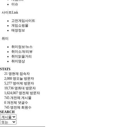
이슈
사이트Link
고전게임사이트
게임쇼핑몰
매장정보
취미
취미정보/뉴스
취미소개/리뷰
취미읽을거리
취미영상
STATS
21 명
현재 접속자
2,088 명
오늘 방문자
5,277 명
어제 방문자
19,736 명
최대 방문자
1,624,007 명
전체 방문자
745 개
전체 게시물
0 개
전체 댓글수
745 명
전체 회원수
SEARCH