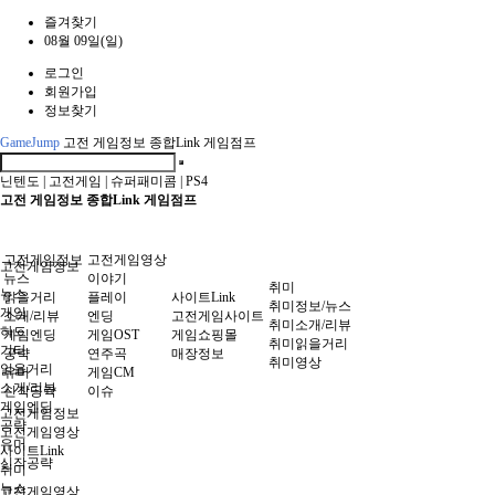
즐겨찾기
08월 09일(일)
로그인
회원가입
정보찾기
GameJump
고전 게임정보 종합Link 게임점프
닌텐도
|
고전게임
|
슈퍼패미콤
|
PS4
고전 게임정보 종합Link 게임점프
고전게임정보
고전게임영상
고전게임정보
뉴스
이야기
취미
뉴스
읽을거리
플레이
사이트Link
취미정보/뉴스
게임
소개/리뷰
엔딩
고전게임사이트
취미소개/리뷰
하드
게임엔딩
게임OST
게임쇼핑몰
취미읽을거리
기타
공략
연주곡
매장정보
취미영상
읽을거리
유머
게임CM
소개/리뷰
신작공략
이슈
게임엔딩
고전게임정보
공략
고전게임영상
유머
사이트Link
신작공략
취미
뉴스
고전게임영상