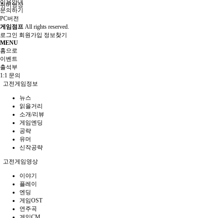
이용안내
취미영상
문의하기
PC버전
게임점프
All rights reserved.
로그인
회원가입
정보찾기
MENU
홈으로
이벤트
출석부
1:1 문의
고전게임정보
뉴스
읽을거리
소개/리뷰
게임엔딩
공략
유머
신작공략
고전게임영상
이야기
플레이
엔딩
게임OST
연주곡
게임CM