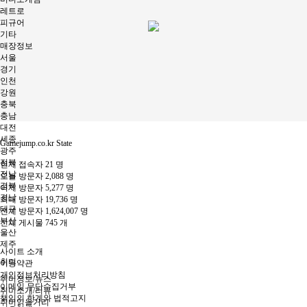
레트로
피규어
기타
매장정보
서울
경기
인천
강원
충북
충남
대전
세종
Gamejump.co.kr State
광주
전북
현재 접속자
21 명
전남
오늘 방문자
2,088 명
경북
어제 방문자
5,277 명
경남
최대 방문자
19,736 명
대구
전체 방문자
1,624,007 명
부산
전체 게시물
745 개
울산
제주
사이트 소개
취미
이용약관
개인정보처리방침
취미정보/뉴스
이메일 무단수집거부
취미소개/리뷰
책임의 한계와 법적고지
취미읽을거리