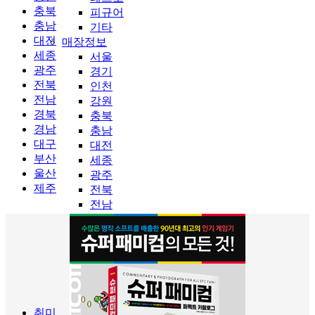
충북
피규어
충남
기타
대전
매장정보
세종
서울
광주
경기
전북
인천
전남
강원
경북
충북
경남
충남
대구
대전
부산
세종
울산
광주
제주
전북
전남
경북
경남
대구
부산
울산
제주
취미