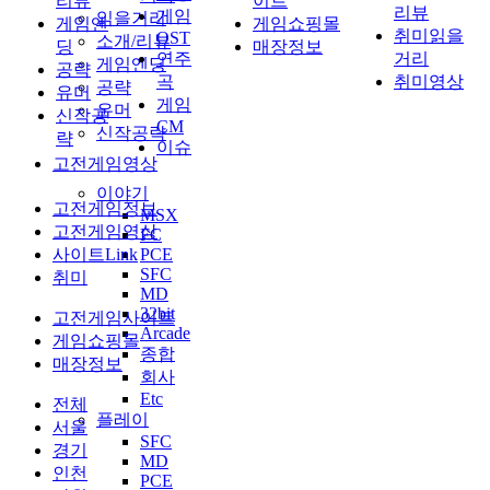
리뷰
이트
리뷰
게임
읽을거리
게임엔
게임쇼핑몰
취미읽을
OST
소개/리뷰
딩
매장정보
연주
거리
게임엔딩
공략
곡
취미영상
공략
유머
게임
유머
신작공
CM
신작공략
략
이슈
고전게임영상
이야기
고전게임정보
MSX
고전게임영상
FC
사이트Link
PCE
SFC
취미
MD
32bit
고전게임사이트
Arcade
게임쇼핑몰
종합
매장정보
회사
Etc
전체
플레이
서울
SFC
경기
MD
인천
PCE