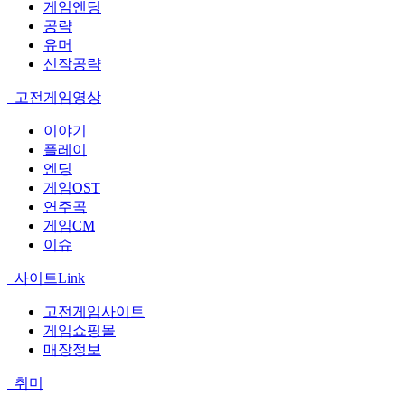
게임엔딩
공략
유머
신작공략
고전게임영상
이야기
플레이
엔딩
게임OST
연주곡
게임CM
이슈
사이트Link
고전게임사이트
게임쇼핑몰
매장정보
취미