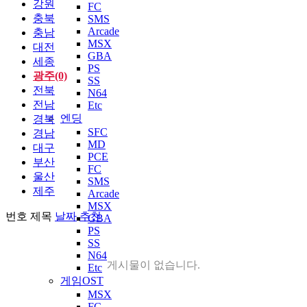
강원
FC
충북
SMS
Arcade
충남
MSX
대전
GBA
세종
PS
광주(0)
SS
전북
N64
전남
Etc
엔딩
경북
SFC
경남
MD
대구
PCE
부산
FC
울산
SMS
제주
Arcade
MSX
번호
제목
날짜
추천
GBA
PS
SS
N64
게시물이 없습니다.
Etc
게임OST
MSX
FC