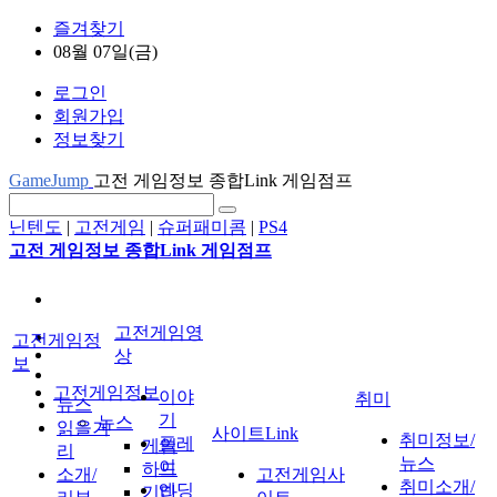
즐겨찾기
08월 07일(금)
로그인
회원가입
정보찾기
GameJump
고전 게임정보 종합Link 게임점프
닌텐도
|
고전게임
|
슈퍼패미콤
|
PS4
고전 게임정보 종합Link 게임점프
고전게임영
고전게임정
상
보
고전게임정보
이야
취미
뉴스
기
뉴스
읽을거
사이트Link
취미정보/
플레
게임
리
뉴스
이
하드
소개/
고전게임사
취미소개/
엔딩
기타