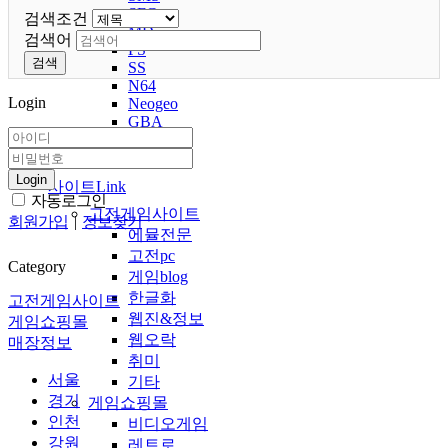
SFC
검색조건
MD
검색어
PS
검색
SS
N64
Login
Neogeo
GBA
Etc
이슈
Login
사이트Link
자동로그인
고전게임사이트
회원가입
|
정보찾기
에뮬전문
고전pc
Category
게임blog
한글화
고전게임사이트
웹진&정보
게임쇼핑몰
웹오락
매장정보
취미
서울
기타
경기
게임쇼핑몰
인천
비디오게임
강원
레트로