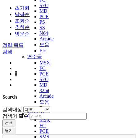
SFC
초기화
MD
날짜순
PCE
조회순
PS
추천순
SS
N64
방문순
Arcade
모음
정렬
목록
Etc
검색
연주곡
MSX
FC
1
PCE
SFC
MD
32bit
Arcade
Search
모음
Etc
검색대상
게임CM
검색어
필수
MSX
검색
FC
닫기
PCE
SMS