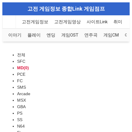
고전 게임정보 종합Link 게임점프
고전게임정보
고전게임영상
사이트Link
취미
이야기
플레이
엔딩
게임OST
연주곡
게임CM
이
전체
SFC
MD(0)
PCE
FC
SMS
Arcade
MSX
GBA
PS
SS
N64