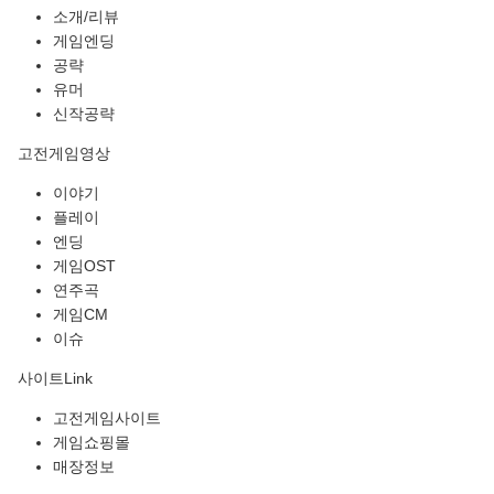
소개/리뷰
게임엔딩
공략
유머
신작공략
고전게임영상
이야기
플레이
엔딩
게임OST
연주곡
게임CM
이슈
사이트Link
고전게임사이트
게임쇼핑몰
매장정보