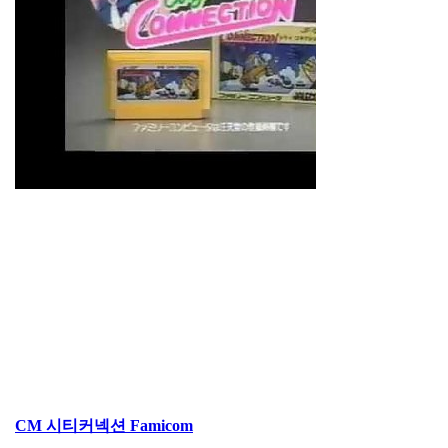
CM 시티커넥션 Famicom