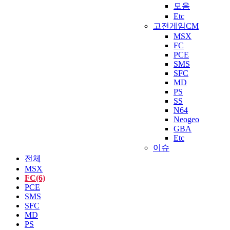
모음
Etc
고전게임CM
MSX
FC
PCE
SMS
SFC
MD
PS
SS
N64
Neogeo
GBA
Etc
이슈
전체
MSX
FC(6)
PCE
SMS
SFC
MD
PS