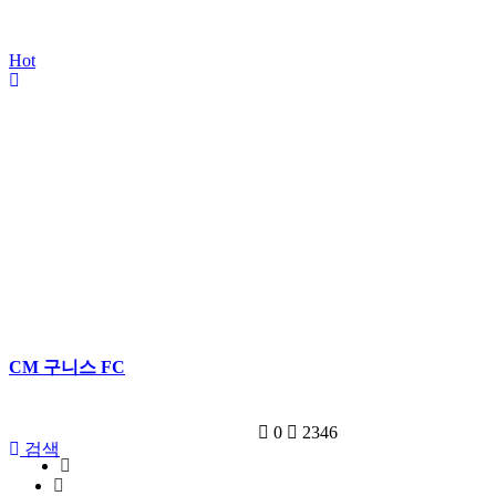
Hot
CM 구니스 FC
0
2346
검색