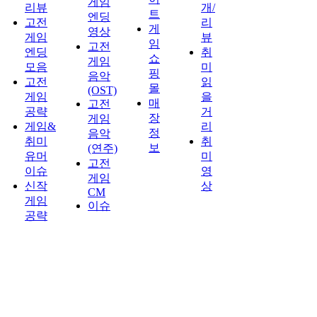
게임
리뷰
개/
트
엔딩
고전
리
게
영상
게임
뷰
임
고전
엔딩
취
쇼
게임
모음
미
핑
음악
고전
읽
몰
(OST)
게임
을
매
고전
공략
거
장
게임
게임&
리
정
음악
취미
취
보
(연주)
유머
미
고전
이슈
영
게임
신작
상
CM
게임
이슈
공략