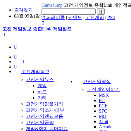
GameJump
고전 게임정보 종합Link 게임점
즐겨찾기
08월 09일(일)
슈퍼패미콤
|
닌텐도
|
고전게임
|
PS4
고전 게임정보 종합Link 게임점프
고전게임정보
고전게임뉴스
고전게임영상
게임
고전게임이야기
하드
MSX
기타
FC
고전게임읽을거리
PCE
고전게임소개/리뷰
SFC
고전게임엔딩모음
MD
32bit
고전게임공략
Arcade
게임&취미 유머이슈