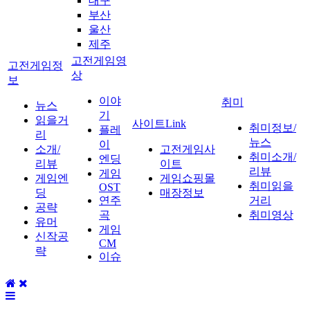
대구
부산
울산
제주
고전게임영
고전게임정
상
보
이야
취미
뉴스
기
읽을거
사이트Link
취미정보/
플레
리
뉴스
이
소개/
고전게임사
취미소개/
엔딩
리뷰
이트
리뷰
게임
게임엔
게임쇼핑몰
취미읽을
OST
딩
매장정보
연주
거리
공략
곡
취미영상
유머
게임
신작공
CM
략
이슈