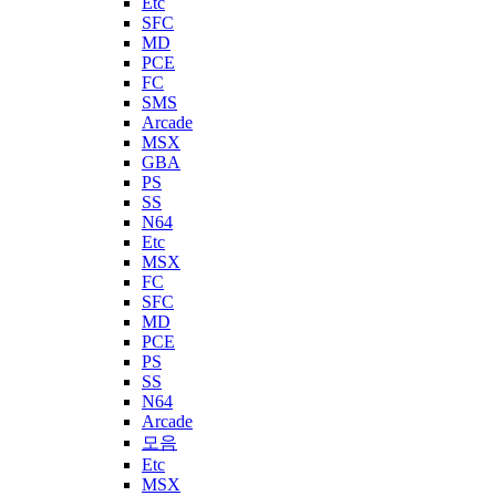
Etc
SFC
MD
PCE
FC
SMS
Arcade
MSX
GBA
PS
SS
N64
Etc
MSX
FC
SFC
MD
PCE
PS
SS
N64
Arcade
모음
Etc
MSX