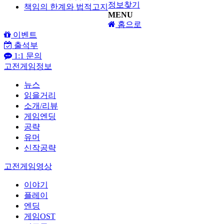
정보찾기
책임의 한계와 법적고지
MENU
홈으로
이벤트
출석부
1:1 문의
고전게임정보
뉴스
읽을거리
소개/리뷰
게임엔딩
공략
유머
신작공략
고전게임영상
이야기
플레이
엔딩
게임OST