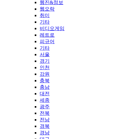
웹진&정보
웹오락
취미
기타
비디오게임
레트로
피규어
기타
서울
경기
인천
강원
충북
충남
대전
세종
광주
전북
전남
경북
경남