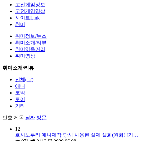
고전게임정보
고전게임영상
사이트Link
취미
취미정보/뉴스
취미소개/리뷰
취미읽을거리
취미영상
취미소개/리뷰
전체(12)
애니
코믹
토이
기타
번호
제목
날짜
방문
12
호시노루리 애니제작 당시 사용된 실제 셀화(원화) [기…