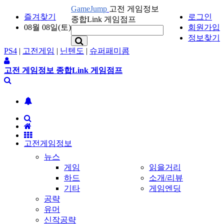
GameJump
고전 게임정보
즐겨찾기
로그인
종합Link 게임점프
08월 08일(토)
회원가입
정보찾기
PS4
|
고전게임
|
닌텐도
|
슈퍼패미콤
고전 게임정보 종합Link 게임점프
고전게임정보
뉴스
게임
읽을거리
하드
소개/리뷰
기타
게임엔딩
공략
유머
신작공략