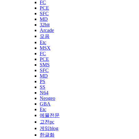
FC
PCE
SFC
MD
32bit
Arcade
모음
Etc
MSX
FC
PCE
SMS
SFC
MD
PS
SS
N64
Neogeo
GBA
Etc
에뮬전문
고전pc
게임blog
한글화