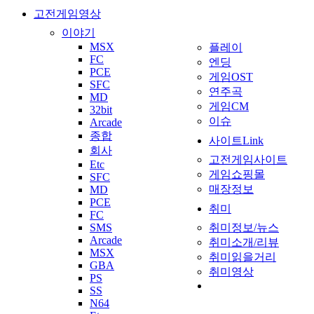
고전게임영상
이야기
MSX
플레이
FC
엔딩
PCE
게임OST
SFC
연주곡
MD
게임CM
32bit
이슈
Arcade
종합
사이트Link
회사
고전게임사이트
Etc
게임쇼핑몰
SFC
매장정보
MD
PCE
취미
FC
SMS
취미정보/뉴스
Arcade
취미소개/리뷰
MSX
취미읽을거리
GBA
취미영상
PS
SS
N64