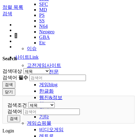
SFC
정렬
목록
MD
검색
PS
SS
N64
Neogeo
1
GBA
Etc
이슈
사이트Link
Search
고전게임사이트
검색대상
에뮬전문
검색어
필수
고전pc
게임blog
검색
한글화
닫기
웹진&정보
웹오락
검색조건
취미
검색어
기타
검색
게임쇼핑몰
비디오게임
Login
레트로