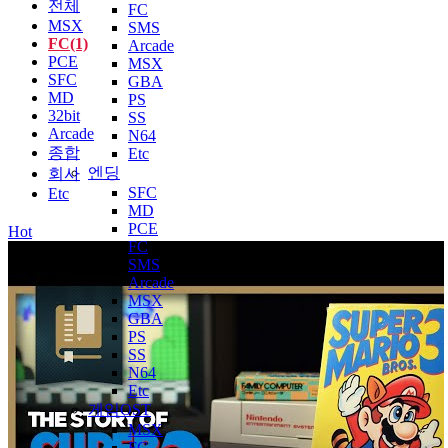
전체
FC
MSX
SMS
FC(1)
Arcade
PCE
MSX
SFC
GBA
MD
PS
32bit
SS
Arcade
N64
종합
Etc
엔딩
회사
SFC
Etc
MD
PCE
Hot
FC
SMS
Arcade
MSX
GBA
PS
SS
N64
Etc
게임OST
MSX
FC