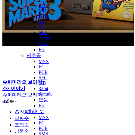
SFC
MD
PCE
PS
SS
N64
Arcade
모음
Etc
연주곡
MSX
FC
PCE
SFC
슈퍼마리오 브라더
MD
스3 이야기
32bit
Arcade
슈퍼마리오 브라더
모음
스3
0
4980
Etc
게임CM
초기화
MSX
날짜순
FC
조회순
PCE
방문순
SMS