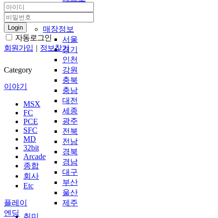
피규어
기타
Login
매장정보
자동로그인
서울
회원가입
|
정보찾기
경기
인천
Category
강원
충북
이야기
충남
대전
MSX
세종
FC
광주
PCE
SFC
전북
MD
전남
32bit
경북
Arcade
경남
종합
대구
회사
부산
Etc
울산
플레이
제주
엔딩
취미