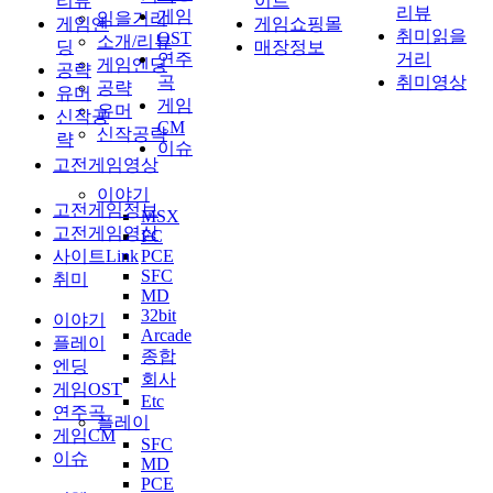
리뷰
이트
리뷰
게임
읽을거리
게임엔
게임쇼핑몰
취미읽을
OST
소개/리뷰
딩
매장정보
연주
거리
게임엔딩
공략
곡
취미영상
공략
유머
게임
유머
신작공
CM
신작공략
략
이슈
고전게임영상
이야기
고전게임정보
MSX
고전게임영상
FC
사이트Link
PCE
SFC
취미
MD
32bit
이야기
Arcade
플레이
종합
엔딩
회사
게임OST
Etc
연주곡
플레이
게임CM
SFC
이슈
MD
PCE