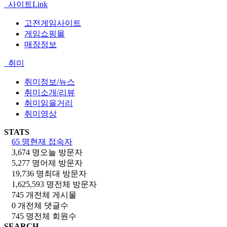
사이트Link
고전게임사이트
게임쇼핑몰
매장정보
취미
취미정보/뉴스
취미소개/리뷰
취미읽을거리
취미영상
STATS
65 명
현재 접속자
3,674 명
오늘 방문자
5,277 명
어제 방문자
19,736 명
최대 방문자
1,625,593 명
전체 방문자
745 개
전체 게시물
0 개
전체 댓글수
745 명
전체 회원수
SEARCH