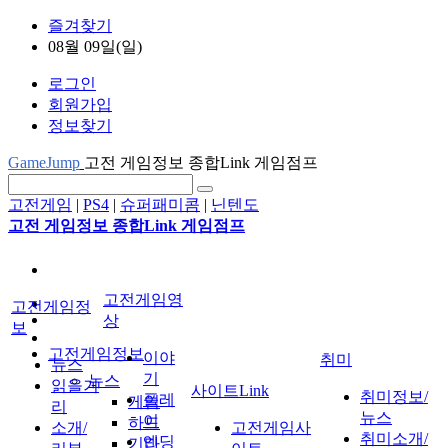
즐겨찾기
08월 09일(일)
로그인
회원가입
정보찾기
GameJump
고전 게임정보 종합Link 게임점프
고전게임
|
PS4
|
슈퍼패미콤
|
닌텐도
고전 게임정보 종합Link 게임점프
고전게임영
고전게임정
상
보
고전게임정보
이야
취미
뉴스
기
뉴스
읽을거
사이트Link
취미정보/
플레
게임
리
뉴스
이
하드
소개/
고전게임사
취미소개/
엔딩
기타