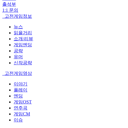
출석부
1:1 문의
고전게임정보
뉴스
읽을거리
소개/리뷰
게임엔딩
공략
유머
신작공략
고전게임영상
이야기
플레이
엔딩
게임OST
연주곡
게임CM
이슈