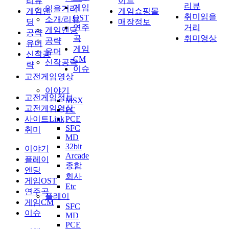
리뷰
이트
리뷰
게임
읽을거리
게임엔
게임쇼핑몰
취미읽을
OST
소개/리뷰
딩
매장정보
연주
거리
게임엔딩
공략
곡
취미영상
공략
유머
게임
유머
신작공
CM
신작공략
략
이슈
고전게임영상
이야기
고전게임정보
MSX
고전게임영상
FC
사이트Link
PCE
SFC
취미
MD
32bit
이야기
Arcade
플레이
종합
엔딩
회사
게임OST
Etc
연주곡
플레이
게임CM
SFC
이슈
MD
PCE