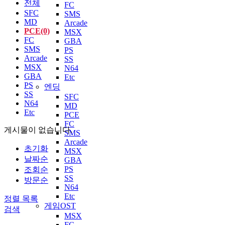
전체
FC
SFC
SMS
MD
Arcade
PCE(0)
MSX
FC
GBA
SMS
PS
Arcade
SS
MSX
N64
GBA
Etc
PS
엔딩
SS
SFC
N64
MD
Etc
PCE
FC
게시물이 없습니다.
SMS
Arcade
초기화
MSX
날짜순
GBA
PS
조회순
SS
방문순
N64
Etc
정렬
목록
게임OST
검색
MSX
FC