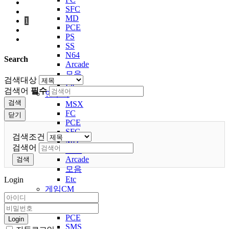
SFC
MD
1
PCE
PS
SS
N64
Search
Arcade
모음
검색대상
Etc
검색어
필수
연주곡
검색
MSX
FC
닫기
PCE
SFC
검색조건
MD
검색어
32bit
Arcade
검색
모음
Etc
Login
게임CM
MSX
FC
PCE
Login
SMS