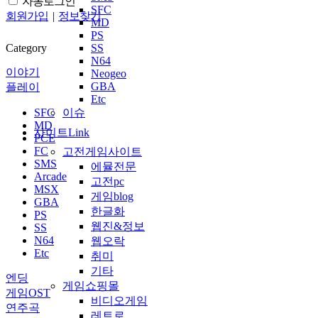
자동로그인
SFC
회원가입
|
정보찾기
MD
PS
Category
SS
N64
이야기
Neogeo
GBA
플레이
Etc
SFC
이슈
MD
사이트Link
PCE
FC
고전게임사이트
SMS
에뮬전문
Arcade
고전pc
MSX
게임blog
GBA
한글화
PS
웹진&정보
SS
N64
웹오락
Etc
취미
기타
엔딩
게임쇼핑몰
게임OST
비디오게임
연주곡
레트로