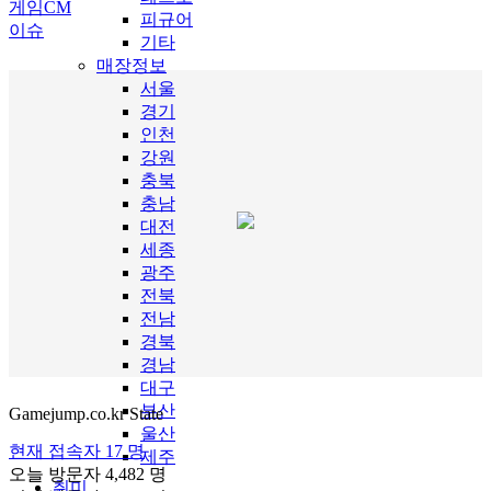
게임CM
피규어
이슈
기타
매장정보
서울
경기
인천
강원
충북
충남
대전
세종
광주
전북
전남
경북
경남
대구
부산
Gamejump.co.kr State
울산
현재 접속자
17 명
제주
오늘 방문자
4,482 명
취미