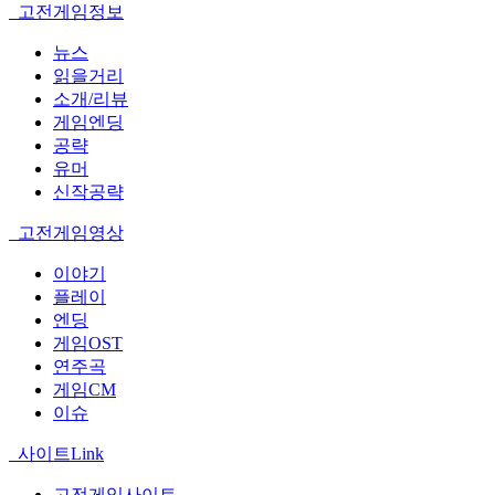
고전게임정보
뉴스
읽을거리
소개/리뷰
게임엔딩
공략
유머
신작공략
고전게임영상
이야기
플레이
엔딩
게임OST
연주곡
게임CM
이슈
사이트Link
고전게임사이트