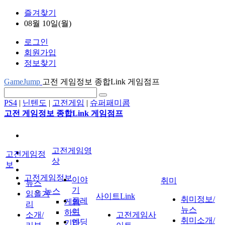
즐겨찾기
08월 10일(월)
로그인
회원가입
정보찾기
GameJump
고전 게임정보 종합Link 게임점프
PS4
|
닌텐도
|
고전게임
|
슈퍼패미콤
고전 게임정보 종합Link 게임점프
고전게임영
고전게임정
상
보
고전게임정보
이야
취미
뉴스
기
뉴스
읽을거
사이트Link
취미정보/
플레
게임
리
뉴스
이
하드
소개/
고전게임사
취미소개/
엔딩
기타