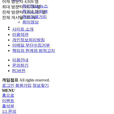
어제 방문자
4,926 명
취미정보/뉴스
최대 방문자
19,736 명
취미소개/리뷰
전체 방문자
1,631,327 명
취미읽을거리
전체 게시물
745 개
취미영상
사이트 소개
이용약관
개인정보처리방침
이메일 무단수집거부
책임의 한계와 법적고지
이용안내
문의하기
PC버전
게임점프
All rights reserved.
로그인
회원가입
정보찾기
MENU
홈으로
이벤트
출석부
1:1 문의