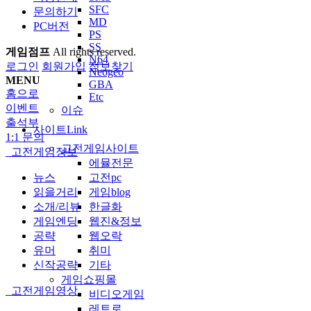
SFC
문의하기
MD
PC버전
PS
SS
게임점프
All rights reserved.
N64
로그인
회원가입
정보찾기
Neogeo
MENU
GBA
홈으로
Etc
이벤트
이슈
출석부
사이트Link
1:1 문의
고전게임사이트
고전게임정보
에뮬전문
고전pc
뉴스
게임blog
읽을거리
한글화
소개/리뷰
웹진&정보
게임엔딩
웹오락
공략
취미
유머
기타
신작공략
게임쇼핑몰
고전게임영상
비디오게임
레트로