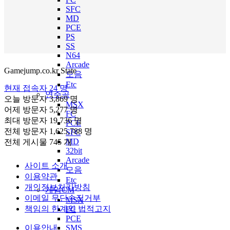
SFC
MD
PCE
PS
SS
N64
Arcade
Gamejump.co.kr State
모음
Etc
현재 접속자
24 명
연주곡
오늘 방문자
3,869 명
MSX
어제 방문자
5,277 명
FC
최대 방문자
19,736 명
PCE
전체 방문자
1,625,788 명
SFC
MD
전체 게시물
745 개
32bit
Arcade
사이트 소개
모음
이용약관
Etc
개인정보처리방침
게임CM
이메일 무단수집거부
MSX
책임의 한계와 법적고지
FC
PCE
SMS
이용안내