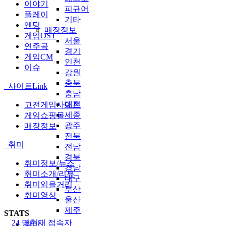
이야기
피규어
플레이
기타
엔딩
매장정보
게임OST
서울
연주곡
경기
게임CM
인천
이슈
강원
충북
사이트Link
충남
대전
고전게임사이트
세종
게임쇼핑몰
광주
매장정보
전북
취미
전남
경북
취미정보/뉴스
경남
취미소개/리뷰
대구
취미읽을거리
부산
취미영상
울산
제주
STATS
24 명
현재 접속자
취미