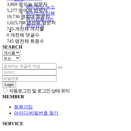
3,869 명
오늘 방문자
취미정보/뉴스
5,277 명
어제 방문자
취미소개/리뷰
19,736 명
최대 방문자
취미읽을거리
1,625,788 명
전체 방문자
취미영상
745 개
전체 게시물
0 개
전체 댓글수
745 명
전체 회원수
SEARCH
Login
자동로그인 및 로그인 상태 유지
MEMBER
회원가입
아이디/비밀번호 찾기
SERVICE