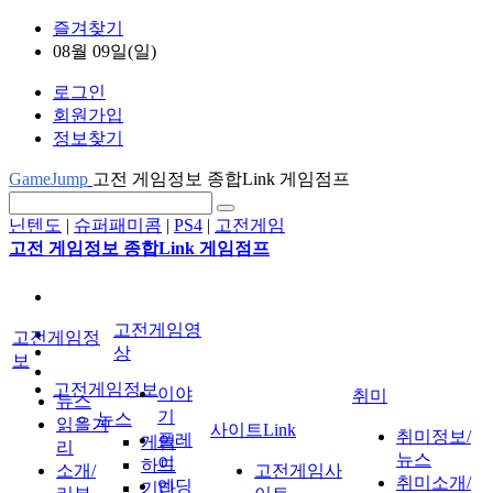
즐겨찾기
08월 09일(일)
로그인
회원가입
정보찾기
GameJump
고전 게임정보 종합Link 게임점프
닌텐도
|
슈퍼패미콤
|
PS4
|
고전게임
고전 게임정보 종합Link 게임점프
고전게임영
고전게임정
상
보
고전게임정보
이야
취미
뉴스
기
뉴스
읽을거
사이트Link
취미정보/
플레
게임
리
뉴스
이
하드
소개/
고전게임사
취미소개/
엔딩
기타