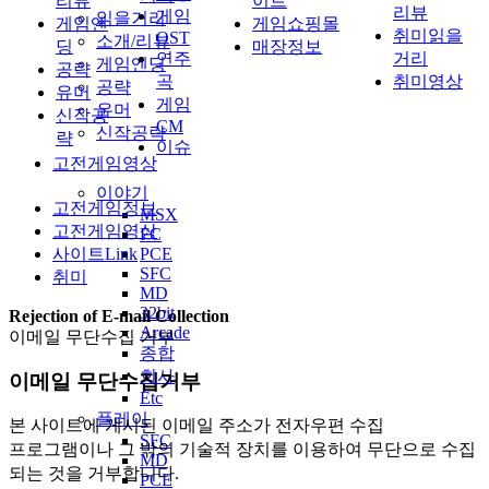
리뷰
이트
리뷰
게임
읽을거리
게임엔
게임쇼핑몰
취미읽을
OST
소개/리뷰
딩
매장정보
연주
거리
게임엔딩
공략
곡
취미영상
공략
유머
게임
유머
신작공
CM
신작공략
략
이슈
고전게임영상
이야기
고전게임정보
MSX
고전게임영상
FC
사이트Link
PCE
SFC
취미
MD
32bit
Rejection of E-mail Collection
Arcade
이메일 무단수집 거부
종합
회사
이메일 무단수집거부
Etc
플레이
본 사이트에 게시된 이메일 주소가 전자우편 수집
SFC
프로그램이나 그 밖의 기술적 장치를 이용하여 무단으로 수집
MD
되는 것을 거부합니다.
PCE