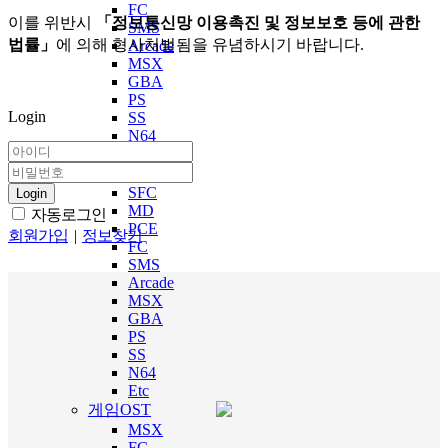
FC
이를 위반시
「정보통신망 이용촉진 및 정보보호 등에 관한
SMS
법률」
에 의해 형사처벌됨을 유념하시기 바랍니다.
Arcade
MSX
GBA
PS
Login
SS
N64
Etc
엔딩
SFC
Login
MD
자동로그인
PCE
회원가입
|
정보찾기
FC
SMS
Arcade
MSX
GBA
PS
SS
N64
Etc
게임OST
MSX
FC