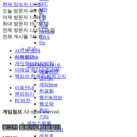
SFC
현재 접속자
11 명
MD
오늘 방문자
469 명
PS
어제 방문자
1,984 명
SS
최대 방문자
19,736 명
N64
전체 방문자
1,615,120 명
Neogeo
전체 게시물
745 개
GBA
Etc
이슈
사이트 소개
사이트Link
이용약관
개인정보처리방침
고전게임사이트
이메일 무단수집거부
에뮬전문
책임의 한계와 법적고지
고전pc
게임blog
이용안내
한글화
문의하기
웹진&정보
PC버전
웹오락
취미
게임점프
All rights reserved.
기타
게임쇼핑몰
로그인
회원가입
정보찾기
비디오게임
레트로