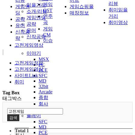
리뷰
이트
리뷰
게임
읽을거리
게임엔
게임쇼핑몰
취미읽을
OST
소개/리뷰
딩
매장정보
연주
거리
게임엔딩
공략
곡
취미영상
공략
유머
게임
유머
신작공
CM
신작공략
략
이슈
고전게임영상
이야기
MSX
고전게임정보
FC
고전게임영상
PCE
사이트Link
SFC
MD
취미
32bit
Arcade
Tag Box
종합
태그박스
회사
Etc
플레이
검색
SFC
MD
Total 1
PCE