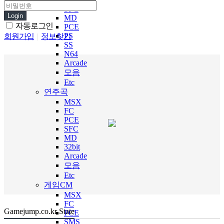
SFC
Login
MD
자동로그인
PCE
PS
회원가입
|
정보찾기
SS
N64
Arcade
모음
Etc
연주곡
MSX
FC
PCE
SFC
MD
32bit
Arcade
모음
Etc
게임CM
MSX
FC
Gamejump.co.kr State
PCE
SMS