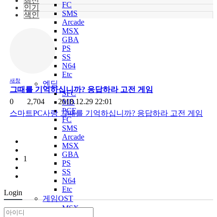
최신
FC
인기
SMS
색인
Arcade
MSX
GBA
PS
SS
N64
Etc
새창
엔딩
그때를 기억하십니까? 응답하라 고전 게임
SFC
0
2,704
2018.12.29 22:01
MD
PCE
스마트PC사랑 그때를 기억하십니까? 응답하라 고전 게임
FC
SMS
Arcade
MSX
GBA
1
PS
SS
N64
Etc
Login
게임OST
MSX
FC