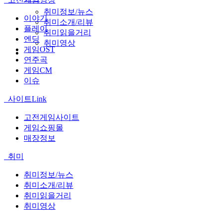
취미정보/뉴스
이야기
취미소개/리뷰
플레이
취미읽을거리
엔딩
취미영상
게임OST
연주곡
게임CM
이슈
사이트Link
고전게임사이트
게임쇼핑몰
매장정보
취미
취미정보/뉴스
취미소개/리뷰
취미읽을거리
취미영상