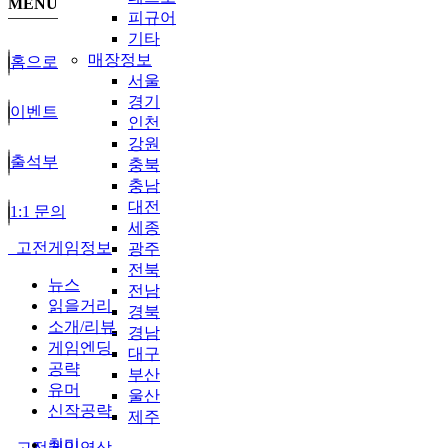
MENU
피규어
기타
매장정보
홈으로
서울
경기
이벤트
인천
강원
출석부
충북
충남
대전
1:1 문의
세종
고전게임정보
광주
전북
뉴스
전남
읽을거리
경북
소개/리뷰
경남
게임엔딩
대구
공략
부산
유머
울산
신작공략
제주
취미
고전게임영상