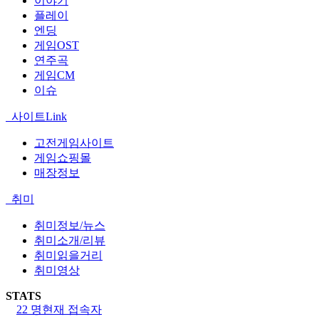
이야기
플레이
엔딩
게임OST
연주곡
게임CM
이슈
사이트Link
고전게임사이트
게임쇼핑몰
매장정보
취미
취미정보/뉴스
취미소개/리뷰
취미읽을거리
취미영상
STATS
22 명
현재 접속자