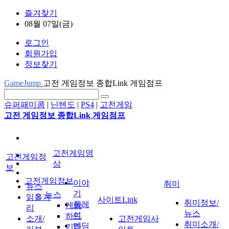
즐겨찾기
08월 07일(금)
로그인
회원가입
정보찾기
GameJump
고전 게임정보 종합Link 게임점프
슈퍼패미콤
|
닌텐도
|
PS4
|
고전게임
고전 게임정보 종합Link 게임점프
고전게임영
고전게임정
상
보
고전게임정보
이야
취미
뉴스
기
뉴스
읽을거
사이트Link
취미정보/
플레
게임
리
뉴스
이
하드
소개/
고전게임사
취미소개/
엔딩
기타