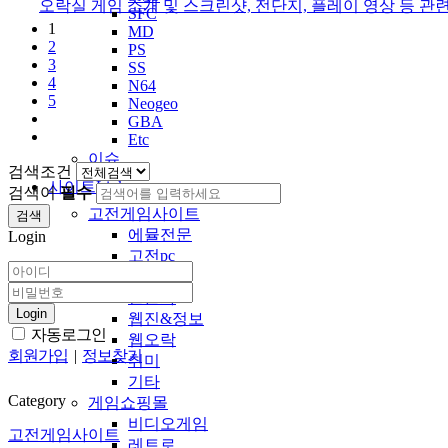
오락실 게임 소개 및 스크린샷, 전단지, 플레이 영상 등 관
SFC
1
MD
2
PS
3
SS
4
N64
5
Neogeo
GBA
Etc
이슈
검색조건
사이트Link
검색어
필수
고전게임사이트
검색
에뮬전문
Login
고전pc
게임blog
한글화
Login
웹진&정보
자동로그인
웹오락
회원가입
|
정보찾기
취미
기타
Category
게임쇼핑몰
비디오게임
고전게임사이트
레트로