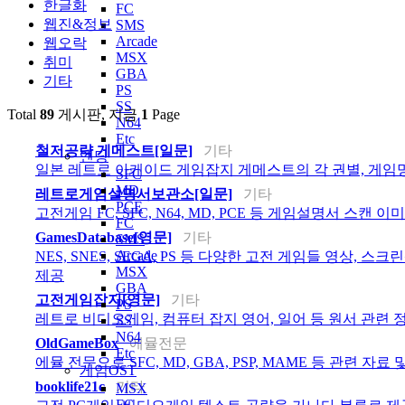
한글화
FC
웹진&정보
SMS
Arcade
웹오락
MSX
취미
GBA
기타
PS
SS
Total
89
게시판, 지금
1
Page
N64
Etc
철저공략 게메스트[일문]
기타
엔딩
일본 레트로 아케이드 게임잡지 게메스트의 각 권별, 게임명
SFC
MD
레트로게임설명서보관소[일문]
기타
PCE
고전게임 FC, SFC, N64, MD, PCE 등 게임설명서 스캔 
FC
GamesDatabase[영문]
기타
SMS
Arcade
NES, SNES, SEGA, PS 등 다양한 고전 게임들 영상, 스
MSX
제공
GBA
고전게임잡지[영문]
기타
PS
레트로 비디오게임, 컴퓨터 잡지 영어, 일어 등 원서 관련 정
SS
N64
OldGameBox
에뮬전문
Etc
에뮬 전문으로 SFC, MD, GBA, PSP, MAME 등 관련 자
게임OST
booklife21c
기타
MSX
FC