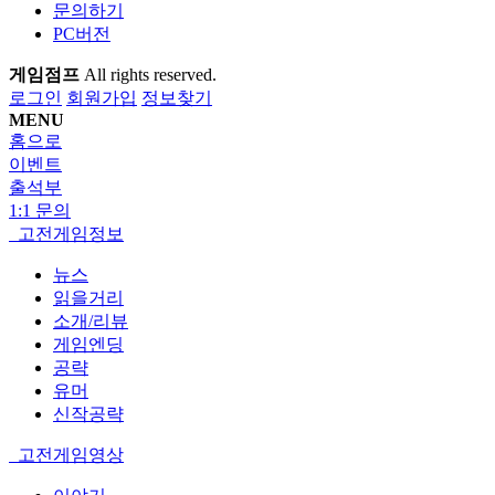
문의하기
PC버전
게임점프
All rights reserved.
로그인
회원가입
정보찾기
MENU
홈으로
이벤트
출석부
1:1 문의
고전게임정보
뉴스
읽을거리
소개/리뷰
게임엔딩
공략
유머
신작공략
고전게임영상