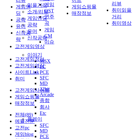
리뷰
이트
리뷰
게임
읽을거리
게임엔
게임쇼핑몰
취미읽을
OST
소개/리뷰
딩
매장정보
연주
거리
게임엔딩
공략
곡
취미영상
공략
유머
게임
유머
신작공
CM
신작공략
략
이슈
고전게임영상
이야기
고전게임정보
MSX
고전게임영상
FC
사이트Link
PCE
SFC
취미
MD
32bit
고전게임사이트
Arcade
게임쇼핑몰
종합
매장정보
회사
Etc
전체(89)
플레이
에뮬전문
SFC
고전pc
MD
게임blog
PCE