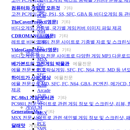
고전 PC게임, 비디오게임 텍스트 공략을 가나다 분류로 제
SFC
컴퓨터와 게임의 모든것
기타
MD
고전 PC게임, PS2, PS1, SS, SFC, GBA 등 비디오게임 
PCE
PS
TheCoverProject[영문]
기타
SS
비디오게임 기종별, 국가별 게임커버 이미지 파일 제공
N64
CDROMANCE[영문]
기타
Arcade
레트로 비디오게임 전문 사이트로 기종별 자료 및 스크린샷
모음
Etc
VideoGameMusic[영문]
기타
연주곡
비디오게임 음악 전문 사이트로 다양한 게임 MP3 다운로드 
MSX
베가본드의 고전게임 박물관
에뮬전문
FC
PCE
에뮬 전문으로 오락실게임, SFC, FC, N64, PCE, MD 
SFC
하이드가 사는 세상
에뮬전문
MD
에뮬 전문으로 MD, SFC, FC, N64, GBA, PC엔진, 메가C
32bit
제공
Arcade
모음
PC-98x1 게임 도서관
기타
Etc
PC9801 전문 사이트로 관련 게임 정보 및 스크린샷, 리뷰,
게임CM
GenerationMsx
기타
MSX
MSX 전문 사이트로 관련 색인별 게임 정보 및 스크린샷, 
FC
PCE
달래맛
게임blog
SMS