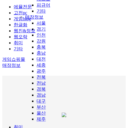
피규어
에뮬전문
기타
고전pc
매장정보
게임blog
서울
한글화
경기
웹진&정보
인천
웹오락
강원
취미
충북
기타
충남
대전
게임쇼핑몰
세종
매장정보
광주
전북
전남
경북
경남
대구
부산
울산
제주
취미