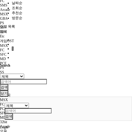
FC
날짜순
SMS
조회순
Arcade
추천순
MSX
방문순
GBA
PS
정렬
목록
SS
검색
N64
Etc
게임OST
MSX
1
FC
SFC
MD
PCE
Search
PS
SS
N64
Arcade
모음
검색
Etc
닫기
연주곡
MSX
FC
PCE
SFC
검색
MD
32bit
Arcade
Login
모음