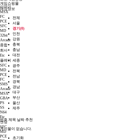
게임쇼핑몰
이야기
매장정보
MSX
FC
전체
PCE
서울
SFC
경기(0)
MD
인천
32bit
강원
Arcade
충북
종합
충남
회사
대전
Etc
플레이
세종
SFC
광주
MD
전북
PCE
전남
FC
경북
SMS
경남
Arcade
대구
MSX
부산
GBA
PS
울산
SS
제주
N64
Etc
번호
제목
날짜
추천
엔딩
SFC
게시물이 없습니다.
MD
PCE
초기화