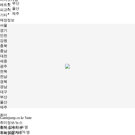
부산
레트로
울산
피규어
제주
기타
매장정보
서울
경기
인천
강원
충북
충남
대전
세종
광주
전북
전남
경북
경남
대구
부산
울산
제주
취미
Gamejump.co.kr State
취미정보/뉴스
현재 접속자
44 명
취미소개/리뷰
오늘 방문자
876 명
취미읽을거리