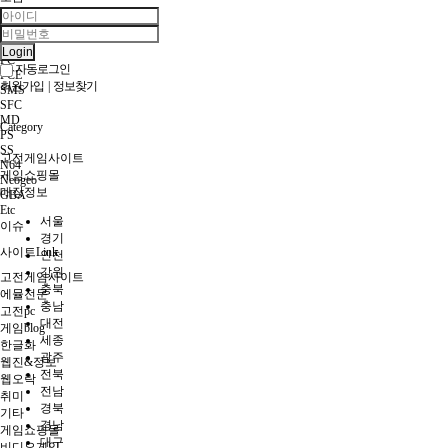
Etc
게임CM
MSX
Login
FC
자동로그인
PCE
회원가입
|
정보찾기
SMS
SFC
MD
Category
PS
SS
고전게임사이트
N64
게임쇼핑몰
Neogeo
매장정보
GBA
Etc
서울
이슈
경기
사이트Link
인천
강원
고전게임사이트
충북
에뮬전문
충남
고전pc
대전
게임blog
세종
한글화
광주
웹진&정보
전북
웹오락
전남
취미
경북
기타
경남
게임쇼핑몰
대구
비디오게임