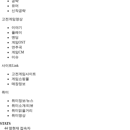
공략
유머
신작공략
고전게임영상
이야기
플레이
엔딩
게임OST
연주곡
게임CM
이슈
사이트Link
고전게임사이트
게임쇼핑몰
매장정보
취미
취미정보/뉴스
취미소개/리뷰
취미읽을거리
취미영상
STATS
44 명
현재 접속자