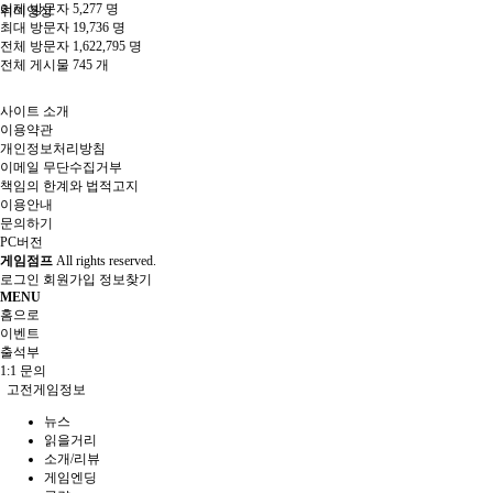
어제 방문자
5,277 명
취미영상
최대 방문자
19,736 명
전체 방문자
1,622,795 명
전체 게시물
745 개
사이트 소개
이용약관
개인정보처리방침
이메일 무단수집거부
책임의 한계와 법적고지
이용안내
문의하기
PC버전
게임점프
All rights reserved.
로그인
회원가입
정보찾기
MENU
홈으로
이벤트
출석부
1:1 문의
고전게임정보
뉴스
읽을거리
소개/리뷰
게임엔딩