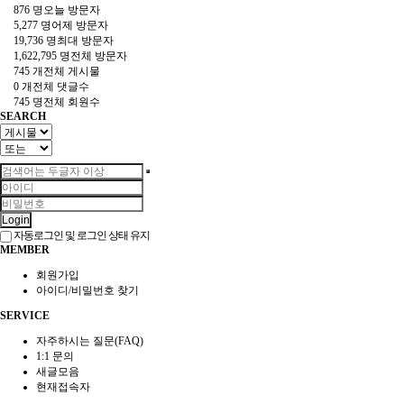
876 명
오늘 방문자
5,277 명
어제 방문자
19,736 명
최대 방문자
1,622,795 명
전체 방문자
745 개
전체 게시물
0 개
전체 댓글수
745 명
전체 회원수
SEARCH
Login
자동로그인 및 로그인 상태 유지
MEMBER
회원가입
아이디/비밀번호 찾기
SERVICE
자주하시는 질문(FAQ)
1:1 문의
새글모음
현재접속자