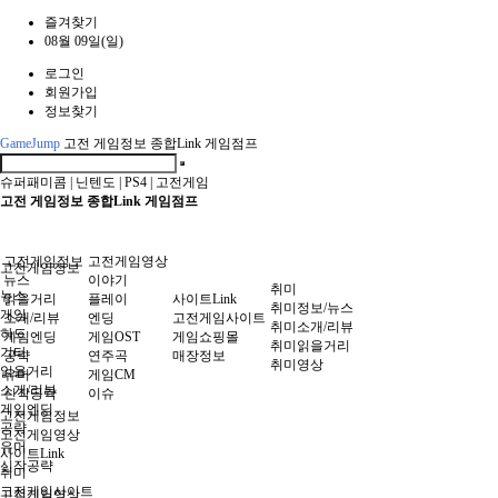
즐겨찾기
08월 09일(일)
로그인
회원가입
정보찾기
GameJump
고전 게임정보 종합Link 게임점프
슈퍼패미콤
|
닌텐도
|
PS4
|
고전게임
고전 게임정보 종합Link 게임점프
고전게임정보
고전게임영상
고전게임정보
뉴스
이야기
취미
뉴스
읽을거리
플레이
사이트Link
취미정보/뉴스
게임
소개/리뷰
엔딩
고전게임사이트
취미소개/리뷰
하드
게임엔딩
게임OST
게임쇼핑몰
취미읽을거리
기타
공략
연주곡
매장정보
취미영상
읽을거리
유머
게임CM
소개/리뷰
신작공략
이슈
게임엔딩
고전게임정보
공략
고전게임영상
유머
사이트Link
신작공략
취미
고전게임사이트
고전게임영상