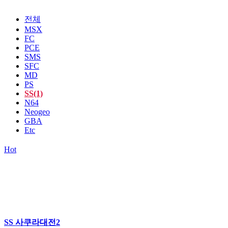
전체
MSX
FC
PCE
SMS
SFC
MD
PS
SS(1)
N64
Neogeo
GBA
Etc
Hot
SS 사쿠라대전2