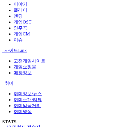
이야기
플레이
엔딩
게임OST
연주곡
게임CM
이슈
사이트Link
고전게임사이트
게임쇼핑몰
매장정보
취미
취미정보/뉴스
취미소개/리뷰
취미읽을거리
취미영상
STATS