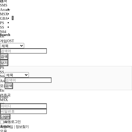
FC
검색
SMS
Arcade
MSX
1
GBA
PS
SS
N64
Search
Etc
게임OST
MSX
FC
SFC
검색
MD
닫기
PCE
PS
SS
N64
Arcade
모음
검색
Etc
연주곡
Login
MSX
FC
PCE
SFC
Login
MD
자동로그인
32bit
Arcade
회원가입
|
정보찾기
모음