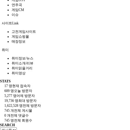
게임OST
연주곡
게임CM
이슈
사이트Link
고전게임사이트
게임쇼핑몰
매장정보
취미
취미정보/뉴스
취미소개/리뷰
취미읽을거리
취미영상
STATS
17 명
현재 접속자
609 명
오늘 방문자
5,277 명
어제 방문자
19,736 명
최대 방문자
1,622,528 명
전체 방문자
745 개
전체 게시물
0 개
전체 댓글수
745 명
전체 회원수
SEARCH