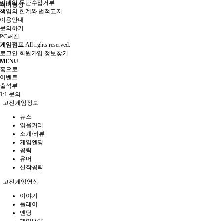
이메일 무단수집거부
취미영상
책임의 한계와 법적고지
이용안내
문의하기
PC버전
게임점프
All rights reserved.
로그인
회원가입
정보찾기
MENU
홈으로
이벤트
출석부
1:1 문의
고전게임정보
뉴스
읽을거리
소개/리뷰
게임엔딩
공략
유머
신작공략
고전게임영상
이야기
플레이
엔딩