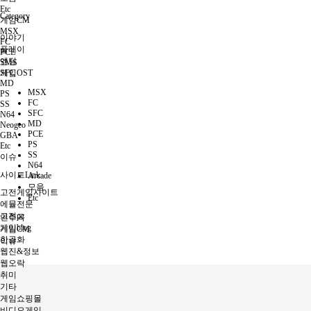
Etc
Category
게임CM
MSX
이야기
FC
플레이
PCE
엔딩
SMS
SFC
게임OST
MD
MSX
PS
FC
SS
SFC
N64
MD
Neogeo
PCE
GBA
PS
Etc
SS
이슈
N64
사이트Link
Arcade
모음
고전게임사이트
Etc
에뮬전문
고전pc
연주곡
게임blog
게임CM
한글화
이슈
웹진&정보
웹오락
취미
기타
게임쇼핑몰
비디오게임