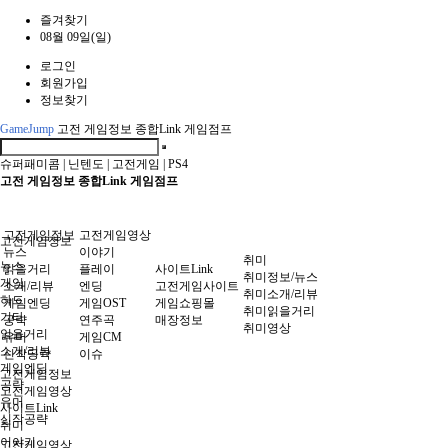
즐겨찾기
08월 09일(일)
로그인
회원가입
정보찾기
GameJump
고전 게임정보 종합Link 게임점프
슈퍼패미콤
|
닌텐도
|
고전게임
|
PS4
고전 게임정보 종합Link 게임점프
고전게임정보
고전게임영상
고전게임정보
뉴스
이야기
취미
뉴스
읽을거리
플레이
사이트Link
취미정보/뉴스
게임
소개/리뷰
엔딩
고전게임사이트
취미소개/리뷰
하드
게임엔딩
게임OST
게임쇼핑몰
취미읽을거리
기타
공략
연주곡
매장정보
취미영상
읽을거리
유머
게임CM
소개/리뷰
신작공략
이슈
게임엔딩
고전게임정보
공략
고전게임영상
유머
사이트Link
신작공략
취미
이야기
고전게임영상