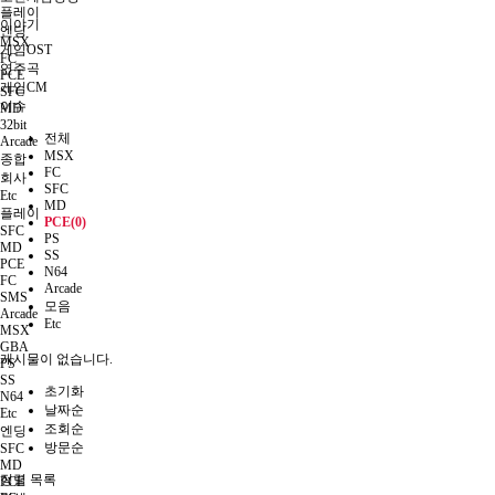
플레이
이야기
엔딩
MSX
게임OST
FC
연주곡
PCE
게임CM
SFC
이슈
MD
32bit
전체
Arcade
MSX
종합
FC
회사
SFC
Etc
MD
플레이
PCE(0)
SFC
PS
MD
SS
PCE
N64
FC
Arcade
SMS
모음
Arcade
Etc
MSX
GBA
게시물이 없습니다.
PS
SS
초기화
N64
날짜순
Etc
조회순
엔딩
방문순
SFC
MD
정렬
목록
PCE