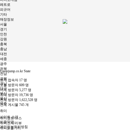
레트로
피규어
기타
매장정보
서울
경기
인천
강원
충북
충남
대전
세종
광주
전북
Gamejump.co.kr State
전남
경북
현재 접속자
17 명
경남
오늘 방문자
609 명
대구
어제 방문자
5,277 명
부산
최대 방문자
19,736 명
울산
전체 방문자
1,622,528 명
제주
전체 게시물
745 개
취미
사이트 소개
취미정보/뉴스
이용약관
취미소개/리뷰
개인정보처리방침
취미읽을거리