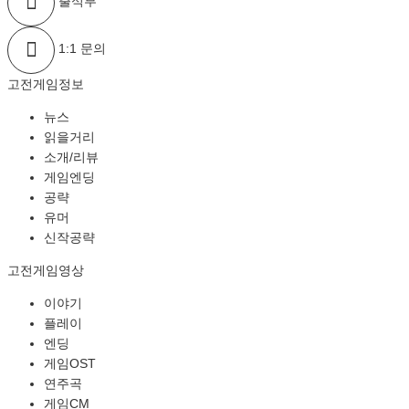
출석부
1:1 문의
고전게임정보
뉴스
읽을거리
소개/리뷰
게임엔딩
공략
유머
신작공략
고전게임영상
이야기
플레이
엔딩
게임OST
연주곡
게임CM