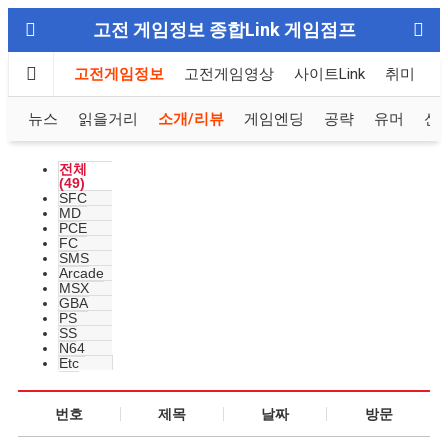
고전 게임정보 종합Link 게임점프
고전게임정보
고전게임영상
사이트Link
취미
뉴스
읽을거리
소개/리뷰
게임엔딩
공략
유머
신
전체
(49)
SFC
MD
PCE
FC
SMS
Arcade
MSX
GBA
PS
SS
N64
Etc
번호
제목
날짜
방문