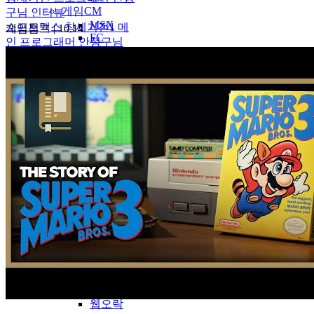
게임CM
구님 인터뷰
MSX
소프트맥스 창세기전1 메
게임점프
|
10.14
FC
인 프로그래머 안정구님
PCE
인터뷰
SMS
SFC
MD
PS
SS
N64
Neogeo
GBA
Etc
이슈
사이트Link
고전게임사이트
에뮬전문
고전pc
게임blog
한글화
웹진&정보
웹오락