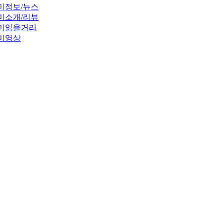
미정보/뉴스
미소개/리뷰
미읽을거리
미영상