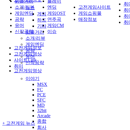
읽을거리
플레이
취
소개/리뷰
엔딩
고전게임사이트
뉴스
취
게임엔딩
게임OST
게임쇼핑몰
게임
취
공략
연주곡
매장정보
하드
취
유머
게임CM
기타
신작공략
이슈
읽을거리
소개/리뷰
게임엔딩
고전게임정보
공략
고전게임영상
유머
사이트Link
신작공략
취미
고전게임영상
이야기
MSX
FC
PCE
SFC
MD
32bit
Arcade
종합
+
고전게임 뉴스
회사