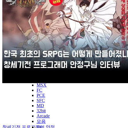
SS
N64
Etc
게임OST
MSX
FC
SFC
MD
PCE
PS
SS
N64
Arcade
모음
Etc
연주곡
MSX
FC
PCE
SFC
MD
32bit
Arcade
모음
Etc
창세기전 프로그래머 안정