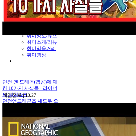
부산
울산
제주
취미
취미정보/뉴스
취미소개/리뷰
취미읽을거리
취미영상
던전 앤 드래곤(캡콤)에 대
한 10가지 사실들 - 라이너
의 컬쳐쇼크
게임점프
|
10.27
던전앤드래곤즈 새도우 오
버 미스타라