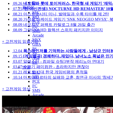
Etc
09.26
네오팀과 롯데 토이저러스, 한국형 새 게임기 '재믹
플레이
07.25
'진·여신전생3 NOCTURNE HD REMASTER’ 1
SFC
08.21
아스트로시티 미니, 발매일과 수록 타이틀 제 2탄
MD
08.20
가정용 아케이드 게임기 'SNK NEOGEO MVSX', 
PCE
08.09
네오지오 퍼팩트 카탈로그 8월 26일 출간
FC
08.09
그란디아 HD 컬렉션 스위치 패키지판 이미지
SMS
Arcade
MSX
+
고전게임 읽을거리
GBA
PS
12.04
폭스레인저를 기억하는 사람들에게 - 남상규 인터
SS
09.15
[게임별곡] 경쾌하다..재밌다, 남녀노소 폭넓은 인기
N64
03.07
알레스터 - 컴파일 슈팅3부작 에리노아 연대기
Etc
03.07
수왕기 패미컴판 - 초라하지만 괜찮아
엔딩
01.21
레트로 시대 한국 게임비평의 흔적들
SFC
MD
10.14
마그나카르타의 실패와 교훈, 최연규 이사의 '창세기전4
PCE
FC
+
고전게임 영상
SMS
Arcade
MSX
GBA
PS