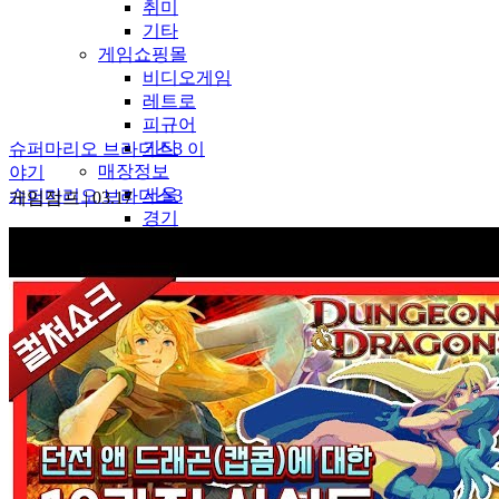
취미
기타
게임쇼핑몰
비디오게임
레트로
피규어
기타
슈퍼마리오 브라더스3 이
매장정보
야기
서울
슈퍼마리오 브라더스3
게임점프
|
03.17
경기
인천
강원
충북
충남
대전
세종
광주
전북
전남
경북
경남
대구