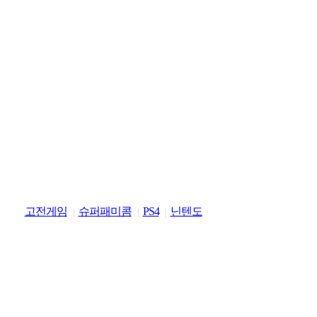
고전게임
슈퍼패미콤
PS4
닌텐도
|
|
|